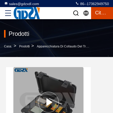
sales@gdzxdl.com
86--17362949750
Citazione
Prodotti
>
>
>
Casa.
Prodotti
Apparecchiatura Di Collaudo Del Trasformatore
ZX