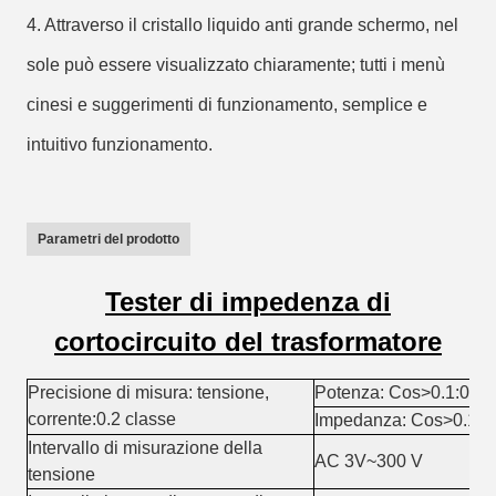
4. Attraverso il cristallo liquido anti grande schermo, nel
sole può essere visualizzato chiaramente; tutti i menù
cinesi e suggerimenti di funzionamento, semplice e
intuitivo funzionamento.
Parametri del prodotto
Tester di impedenza di
cortocircuito del trasformatore
Precisione di misura: tensione,
Potenza: Cos
>
0.1:0.5 
corrente:0.2 classe
Impedanza: Cos
>
0.1:0
Intervallo di misurazione della
AC 3V
~
300 V
tensione