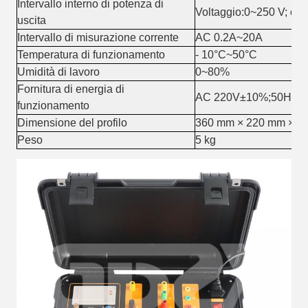
Intervallo interno di potenza di
Voltaggio:0
~
250 V; cor
uscita
Intervallo di misurazione corrente
AC 0.2A
~
20A
Temperatura di funzionamento
- 10
°C
~
50
°C
Umidità di lavoro
0
~
80%
Fornitura di energia di
AC 220V±10%;50Hz±
funzionamento
Dimensione del profilo
360 mm × 220 mm × 1
Peso
5 kg