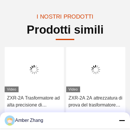
I NOSTRI PRODOTTI
Prodotti simili
Video
Video
ZXR-2A Trasformatore ad
ZXR-2A 2A attrezzatura di
alta precisione di
prova del trasformatore
resistenza a corrente
CA/CC Tester di
continua Set di prova 1mΩ
resistenza alla bobinatura
Ottieni il miglior prezzo
Ottieni il miglior prezzo
Amber Zhang
- 2kΩ Intervallo di misura
a carico induttivo