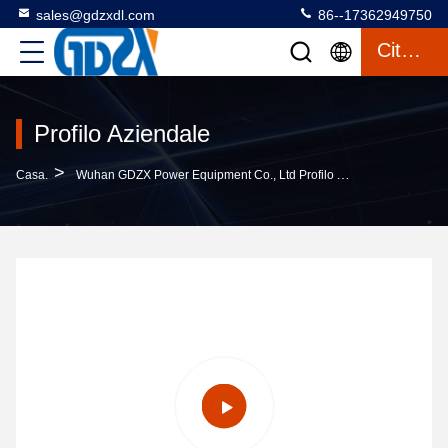
sales@gdzxdl.com
86--17362949750
Citazione
Profilo Aziendale
>
Casa.
Wuhan GDZX Power Equipment Co., Ltd Profilo Aziendale