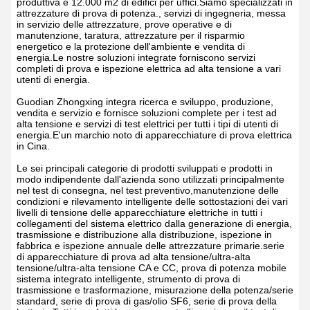
produttiva e 12.000 m2 di edifici per uffici.Siamo specializzati in
attrezzature di prova di potenza., servizi di ingegneria, messa
in servizio delle attrezzature, prove operative e di
manutenzione, taratura, attrezzature per il risparmio
energetico e la protezione dell'ambiente e vendita di
energia.Le nostre soluzioni integrate forniscono servizi
completi di prova e ispezione elettrica ad alta tensione a vari
utenti di energia.
Guodian Zhongxing integra ricerca e sviluppo, produzione,
vendita e servizio e fornisce soluzioni complete per i test ad
alta tensione e servizi di test elettrici per tutti i tipi di utenti di
energia.E'un marchio noto di apparecchiature di prova elettrica
in Cina.
Le sei principali categorie di prodotti sviluppati e prodotti in
modo indipendente dall'azienda sono utilizzati principalmente
nel test di consegna, nel test preventivo,manutenzione delle
condizioni e rilevamento intelligente delle sottostazioni dei vari
livelli di tensione delle apparecchiature elettriche in tutti i
collegamenti del sistema elettrico dalla generazione di energia,
trasmissione e distribuzione alla distribuzione, ispezione in
fabbrica e ispezione annuale delle attrezzature primarie.serie
di apparecchiature di prova ad alta tensione/ultra-alta
tensione/ultra-alta tensione CA e CC, prova di potenza mobile
sistema integrato intelligente, strumento di prova di
trasmissione e trasformazione, misurazione della potenza/serie
standard, serie di prova di gas/olio SF6, serie di prova della