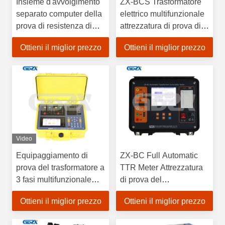
Insieme d'avvolgimento
ZX-BCS Trasformatore
separato computer della
elettrico multifunzionale
prova di resistenza di
attrezzatura di prova di
deformazione del
giri rapporto test di
Ottieni il miglior prezzo
Ottieni il miglior prezzo
trasformatore, prova Kit
gruppo vettoriale Tester
Auto Range Adjustment
TTR
del trasformatore
Video
Equipaggiamento di
ZX-BC Full Automatic
prova del trasformatore a
TTR Meter Attrezzatura
3 fasi multifunzionale
di prova del
ZX-BCS
trasformatore elettrico
Ottieni il miglior prezzo
Ottieni il miglior prezzo
Tester del rapporto di
rotazione