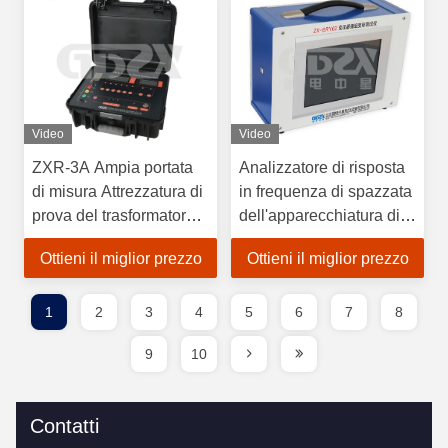
Video
Video
ZXR-3A Ampia portata
Analizzatore di risposta
di misura Attrezzatura di
in frequenza di spazzata
prova del trasformatore,
dell'apparecchiatura di
3A Trasformatore a
collaudo del
Ottieni il miglior prezzo
Ottieni il miglior prezzo
corrente continua Tester
trasformatore elettrico di
di resistenza Misuratore
FRA
velocità di prova rapida
1
2
3
4
5
6
7
8
9
10
Contatti