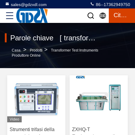
sales@gdzxdl.com
86--17362949750
Citazione
Parole chiave [ transformer test instruments ] Corrispondenza 120 prodotti
>
>
Casa.
Prodotti
Transformer Test Instruments
Produttore Online
Video
Strumenti trifasi della
ZXHQ-T