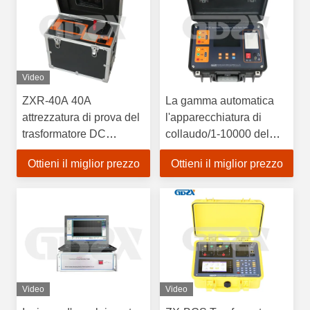
Video
ZXR-40A 40A
La gamma automatica
attrezzatura di prova del
l'apparecchiatura di
trasformatore DC
collaudo/1-10000 del
resistenza
trasformatore elettrico di
Ottieni il miglior prezzo
Ottieni il miglior prezzo
all'avvolgimento Tester
ZX-BC gira il metro di
alte prestazioni
prova di rapporto
Video
Video