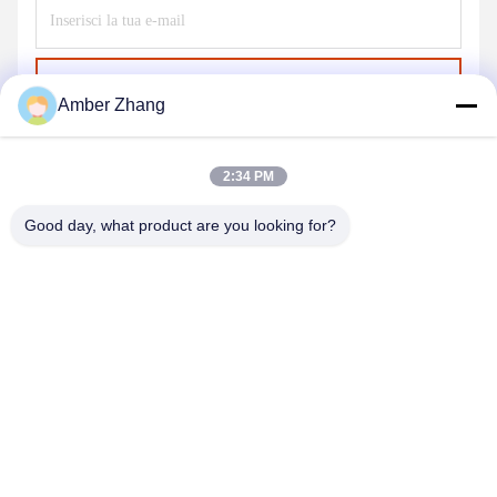
Invia
Amber Zhang
2:34 PM
Good day, what product are you looking for?
WUHAN GDZX POWER EQUIPMENT CO.,
LTD
sales@gdzxdl.com
86--17362949750
Strada di No.1 Fenghuangyuan secondo, distretto di Jiangxia,
città di Wuhan, provincia di Hubei, Cina