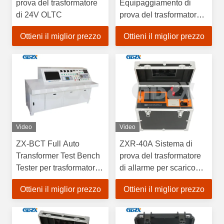
prova del trasformatore
Equipaggiamento di
di 24V OLTC
prova del trasformatore
strumentale
Ottieni il miglior prezzo
Ottieni il miglior prezzo
completamente
automatico / banco di
prova del sistema
Video
Video
ZX-BCT Full Auto
ZXR-40A Sistema di
Transformer Test Bench
prova del trasformatore
Tester per trasformatori
di allarme per scarico
multiuso può essere
sonoro, 40A DC
Ottieni il miglior prezzo
Ottieni il miglior prezzo
personalizzato
Resistance Meter
Velocità di risposta
rapida