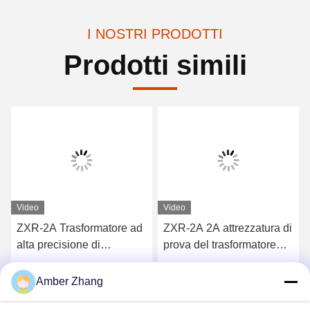
I NOSTRI PRODOTTI
Prodotti simili
Video
Video
ZXR-2A Trasformatore ad
ZXR-2A 2A attrezzatura di
alta precisione di
prova del trasformatore
resistenza a corrente
CA/CC Tester di
continua Set di prova 1mΩ
resistenza alla bobinatura
Ottieni il miglior prezzo
Ottieni il miglior prezzo
Amber Zhang
- 2kΩ Intervallo di misura
a carico induttivo