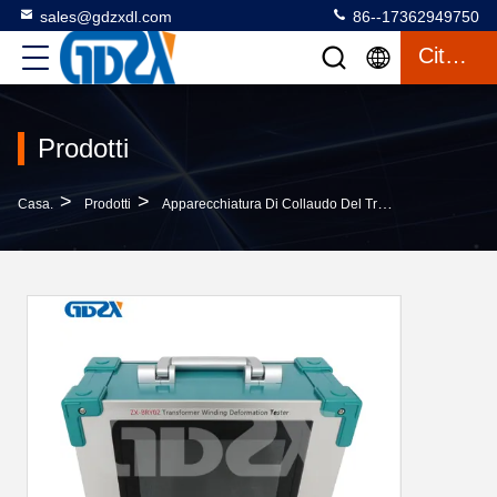
sales@gdzxdl.com
86--17362949750
Citazione
Prodotti
>
>
>
Casa.
Prodotti
Apparecchiatura Di Collaudo Del Trasformatore
ZX