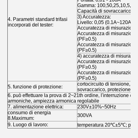
Gamma: 100,50,25,10,5,2.5, 
Capacità di sovraccarico: 
3) Accuratezza:
4. Parametri standard trifasi
Livello: 0,05 (0.1A~120A)
incorporati del tester:
Accuratezza di misurazione 
Accuratezza di misurazione
(PF≥0.5)
Accuratezza di misurazione 
(PF≥0.5)
4) accuratezza di misurazion
Accuratezza di misurazione
(PF≥0.5)
Accuratezza di misurazione 
(PF≥0.5)
cortocircuito di tensione, ci
5. funzione di protezione:
sovraccarico, protezione di
6. può effettuare la prova di 2~21th ordine, l'interruzione di
armoniche, ampiezza armonica regolabile
7. alimentazione elettrica:
230V±10%~50Hz
consumo di energia
300VA
8.Maximum:
9. Luogo di lavoro:
temperatura 20℃±5℃; pare