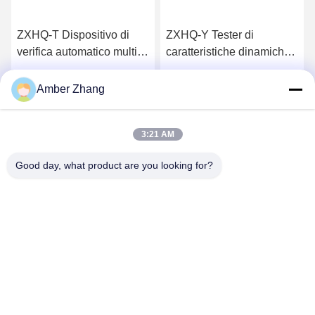
ZXHQ-T Dispositivo di
ZXHQ-Y Tester di
verifica automatico multi-
caratteristiche dinamiche
trasformatore intelligente,
del trasformatore,
calibratore del
calibratore di campo del
Ottieni il miglior prezzo
Ottieni il miglior prezzo
Amber Zhang
trasformatore
trasformatore
3:21 AM
Good day, what product are you looking for?
WUHAN GDZX POWER EQUIPMENT CO.,
LTD
sales@gdzxdl.com
86--17362949750