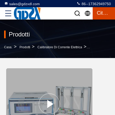
sales@gdzxdl.com
86--17362949750
Citazione
Prodotti
>
>
>
Casa.
Prodotti
Calibratore Di Corrente Elettrica
Attrezzatura Di Pr