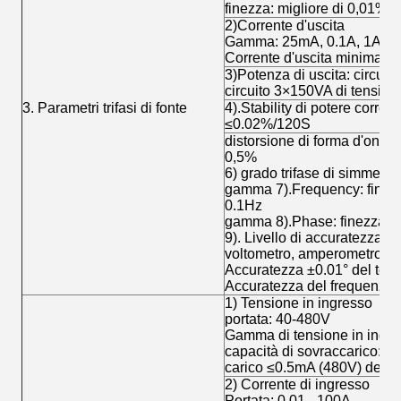
finezza: migliore di 0,01%
2)Corrente d'uscita
Gamma: 25mA, 0.1A, 1A, 5
Corrente d'uscita minima: 
3)Potenza di uscita: circuit
circuito 3×150VA di tension
3. Parametri trifasi di fonte
4).Stability di potere corrent
≤0.02%/120S
distorsione di forma d'onda 
0,5%
6) grado trifase di simmetri
gamma 7).Frequency: finez
0.1Hz
gamma 8).Phase: finezza di 
9). Livello di accuratezza d
voltometro, amperometro ±
Accuratezza ±0.01° del teste
Accuratezza del frequenzim
1) Tensione in ingresso
portata: 40-480V
Gamma di tensione in ingre
capacità di sovraccarico: 6
carico ≤0.5mA (480V) dell'i
2) Corrente di ingresso
Portata: 0,01 - 100A