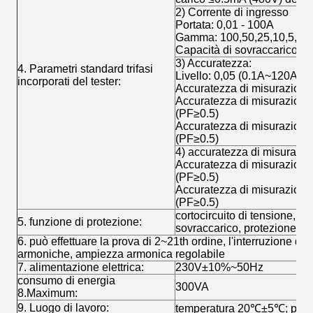
2) Corrente di ingresso
Portata: 0,01 - 100A
Gamma: 100,50,25,10,5,2.5, 
Capacità di sovraccarico: 
3) Accuratezza:
4. Parametri standard trifasi
Livello: 0,05 (0.1A~120A)
incorporati del tester:
Accuratezza di misurazione 
Accuratezza di misurazione
(PF≥0.5)
Accuratezza di misurazione 
(PF≥0.5)
4) accuratezza di misurazion
Accuratezza di misurazione
(PF≥0.5)
Accuratezza di misurazione 
(PF≥0.5)
cortocircuito di tensione, ci
5. funzione di protezione:
sovraccarico, protezione di
6. può effettuare la prova di 2~21th ordine, l'interruzione di
armoniche, ampiezza armonica regolabile
7. alimentazione elettrica:
230V±10%~50Hz
consumo di energia
300VA
8.Maximum:
9. Luogo di lavoro:
temperatura 20℃±5℃; pare