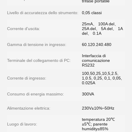
trifase portatile
Livello di accuratezza dello strumento:
0,05 classi
25mA、 100A del、
Corrente d'uscita:
25A del、 5A del、 1A
del、 0.1A
Gamma di tensione in ingresso:
60.120.240.480
Interfaccia di
Terminale del collegamento di PC:
comunicazione
RS232
100,50,25,10,5,2.5,
Corrente di ingresso:
1,0.5, 0,25, 0,1, 0,05,
0.025A
Consumo di energia massimo:
300VA
Alimentazione elettrica:
230V±10%~50Hz
temperatura 20℃
Luogo di lavoro:
±5℃; parente
humidity≤85%