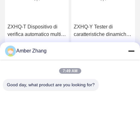
ZXHQ-T Dispositivo di
ZXHQ-Y Tester di
verifica automatico multi-
caratteristiche dinamiche
trasformatore intelligente,
del trasformatore,
calibratore del
calibratore di campo del
Ottieni il miglior prezzo
Ottieni il miglior prezzo
Amber Zhang
trasformatore
trasformatore
7:49 AM
Good day, what product are you looking for?
WUHAN GDZX POWER EQUIPMENT CO.,
LTD
sales@gdzxdl.com
86--17362949750