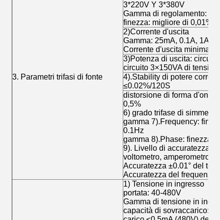
3*220V Y 3*380V
Gamma di regolamento: 0~1
finezza: migliore di 0,01%
2)Corrente d'uscita
Gamma: 25mA, 0.1A, 1A, 5
Corrente d'uscita minima: 
3)Potenza di uscita: circuit
circuito 3×150VA di tension
3. Parametri trifasi di fonte
4).Stability di potere corrent
≤0.02%/120S
distorsione di forma d'onda 
0,5%
6) grado trifase di simmetri
gamma 7).Frequency: finez
0.1Hz
gamma 8).Phase: finezza di 
9). Livello di accuratezza d
voltometro, amperometro ±
Accuratezza ±0.01° del teste
Accuratezza del frequenzim
1) Tensione in ingresso
portata: 40-480V
Gamma di tensione in ingre
capacità di sovraccarico: 6
carico ≤0.5mA (480V) dell'i