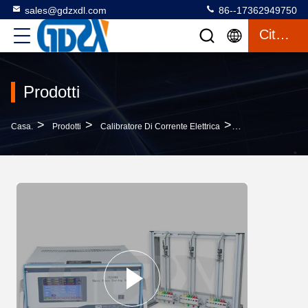
sales@gdzxdl.com
86--17362949750
Citazione
Prodotti
>
>
>
Casa.
Prodotti
Calibratore Di Corrente Elettrica
Portatile Trifase 