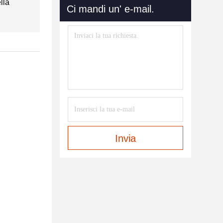
lla
Ci mandi un' e-mail.
Invia