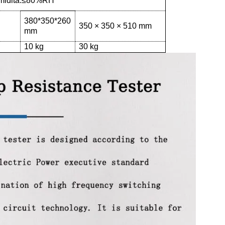
umidità:≤80%RH
380*350*260
m
350 × 350 × 510 mm
mm
10 kg
30 kg