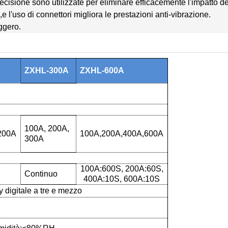
precisione sono utilizzate per eliminare efficacemente l'impatto de
e l'uso di connettori migliora le prestazioni anti-vibrazione.
ggero.
ZXHL-
3
00A
ZXHL-
6
00A
100A, 200A,
200A
100A
,
200A
,
400A
,
600A
300A
100A:600S, 200A:60S,
Continuo
400A:10S, 600A:10S
y digitale a tre e mezzo