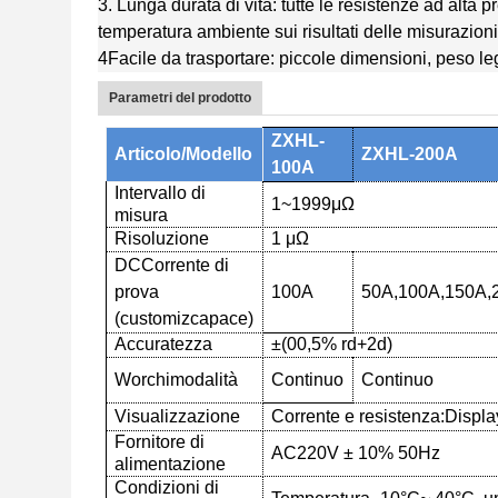
3. Lunga durata di vita: tutte le resistenze ad alta 
temperatura ambiente sui risultati delle misurazioni,
4Facile da trasportare: piccole dimensioni, peso le
Parametri del prodotto
ZXHL-
Articolo/Modello
ZXHL-
2
00A
1
00A
Intervallo di
1~1999μΩ
misura
Risoluzione
1 μΩ
DC
Corrente di
prova
100A
50A
,
100A
,
150A
,
(customiz
capace
)
Accuratezza
±(
00,5% rd+2d
)
W
orchi
modalità
Continuo
Continuo
Visualizzazione
Corrente e resistenza:
Displa
Fornitore di
AC220V ± 10% 50Hz
alimentazione
Condizioni di