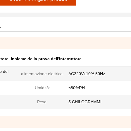
o
ttore
,
insieme della prova dell'interruttore
o del
alimentazione elettrica:
AC220V±10% 50Hz
Umidità:
≤80%RH
Peso:
5 CHILOGRAMMI