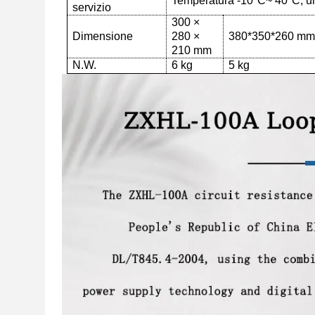
Temperatura -10
°C
~ 40
°C
, 
servizio
300 ×
Dimensione
280 ×
380*350*260 m
210 mm
N.W.
6 kg
5 kg