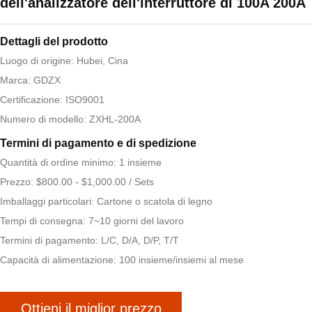
dell'analizzatore dell'interruttore di 100A 200A
Dettagli del prodotto
Luogo di origine: Hubei, Cina
Marca: GDZX
Certificazione: ISO9001
Numero di modello: ZXHL-200A
Termini di pagamento e di spedizione
Quantità di ordine minimo: 1 insieme
Prezzo: $800.00 - $1,000.00 / Sets
Imballaggi particolari: Cartone o scatola di legno
Tempi di consegna: 7~10 giorni del lavoro
Termini di pagamento: L/C, D/A, D/P, T/T
Capacità di alimentazione: 100 insieme/insiemi al mese
Ottieni il miglior prezzo