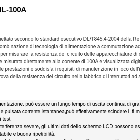
XHL-100A
rogettato secondo lo standard esecutivo DL/T845.4-2004 della R
a combinazione di tecnologia di alimentazione a commutazione ad
o per misurare la resistenza del circuito delle apparecchiature d
misurata direttamente alla corrente di 100A e visualizzata digi
 prestazioni,e soddisfa i requisiti di manutenzione in loco dell'i
va della resistenza del circuito nella fabbrica di interruttori ad 
limentazione, può essere un lungo tempo di uscita continua di gr
e pulsata corrente istantanea,può effettivamente scindere il film
 test.
 interferenza severe, gli ultimi dati dello schermo LCD possono e
stabile e buona ripetibilità.