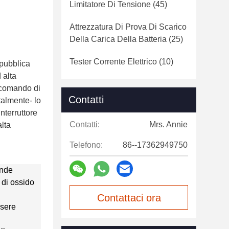
Limitatore Di Tensione
(45)
Attrezzatura Di Prova Di Scarico
Della Carica Della Batteria
(25)
Tester Corrente Elettrico
(10)
epubblica
 alta
i comando di
Contatti
talmente- lo
nterruttore
Contatti:
Mrs. Annie
alta
Telefono:
86--17362949750
ande
 di ossido
Contattaci ora
ssere