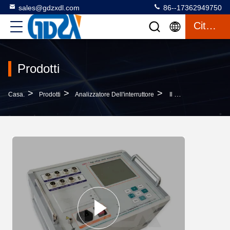
sales@gdzxdl.com
86--17362949750
Citazione
Prodotti
>
>
>
Casa.
Prodotti
Analizzatore Dell'interruttore
Il Tempo Minimo Dell'output Di Forza Motrice Del Corredo Della Prova Dell'interruttore Dell'olio Di Alta Tensione Di Vuoto Di ACB SF6 Può Mettere