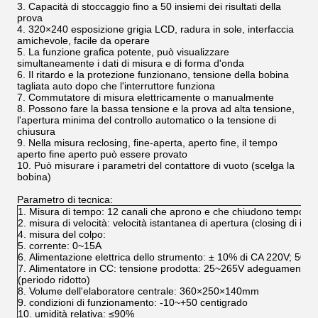
3.
Capacità di stoccaggio fino a 50 insiemi dei risultati della
prova
4.
320×240 esposizione grigia LCD, radura in sole, interfaccia
amichevole, facile da operare
5.
La funzione grafica potente, può visualizzare
simultaneamente i dati di misura e di forma d'onda
6.
Il ritardo e la protezione funzionano, tensione della bobina
tagliata auto dopo che l'interruttore funziona
7.
Commutatore di misura elettricamente o manualmente
8.
Possono fare la bassa tensione e la prova ad alta tensione,
l'apertura minima del controllo automatico o la tensione di
chiusura
9.
Nella misura reclosing, fine-aperta, aperto fine, il tempo
aperto fine aperto può essere provato
10.
Può misurare i parametri del contattore di vuoto (scelga la
bobina)
Parametro di tecnica:
1.
Misura di tempo: 12 canali che aprono e che chiudono tempo, t
2.
misura di velocità: velocità istantanea di apertura (closing di ist
4.
misura del colpo:
5.
corrente: 0~15A
6.
Alimentazione elettrica dello strumento: ± 10% di CA 220V; 50H
7.
Alimentatore in CC: tensione prodotta: 25~265V adeguamento co
(periodo ridotto)
8.
Volume dell'elaboratore centrale: 360×250×140mm
9.
condizioni di funzionamento: -10~+50 centigrado
10.
umidità relativa: ≤90%