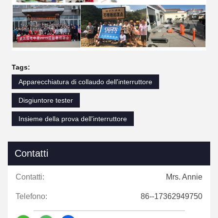
Tags:
Apparecchiatura di collaudo dell'interruttore
Disgiuntore tester
Insieme della prova dell'interruttore
Contatti
Contatti:
Mrs. Annie
Telefono:
86--17362949750