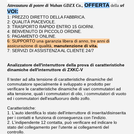
OFFERTA
Attrezzatura di potere di Wuhan GDZX Co.
,
della
srl
VOI:
1: PREZZO DIRETTO DELLA FABBRICA.
2: QUALITÀ PIACEVOLE.
3: TRASPORTO RAPIDO ENTRO 15 GIORNI.
4: BENVENUTO DI PICCOLO ORDINE.
5: PAGAMENTO ONLINE.
6:
SUPPORTO
una garanzia libera di anno, tre anni di
assicurazione di qualità,
manutenzione di vita.
7: SERVIZI DI ASSISTENZA AL CLIENTE 24/7
Analizzatore dell'interruttore della prova di caratteristiche
dinamiche dell'interruttore di ZXKC-V
Il tester ad alta tensione di caratteristiche dinamiche del
commutatore specialmente è sviluppato e prodotto per
verificare le caratteristiche dinamiche di vari commutatori ad
alta tensione, quali i commutatori di olio, i commutatori di vuoto
ed i commutatori dell'esafluoruro dello zolfo.
Caratteristiche:
1.
L'auto identifica lo stato dell'interruttore di inserita/disinserita
per i contatti e funziona di conseguenza con l'indizio.
2.
L'indipendente 12 contatta, può verificare ed indicare lo
stato del collegamento per l'utente ai collegamenti del
controllo.