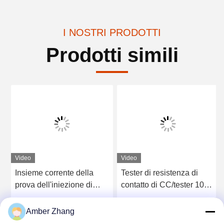
I NOSTRI PRODOTTI
Prodotti simili
Video
Video
Insieme corrente della
Tester di resistenza di
prova dell'iniezione di
contatto di CC/tester 100A
serie 500A del DDG,
200A 400A 600A
tester dell'analizzatore
resistenza di ciclo
Ottieni il miglior prezzo
Ottieni il miglior prezzo
Amber Zhang
dell'interruttore per ricerca