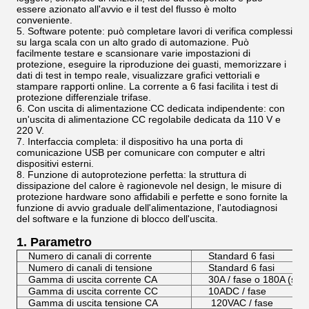
essere azionato all'avvio e il test del flusso è molto
conveniente.
5. Software potente: può completare lavori di verifica complessi
su larga scala con un alto grado di automazione. Può
facilmente testare e scansionare varie impostazioni di
protezione, eseguire la riproduzione dei guasti, memorizzare i
dati di test in tempo reale, visualizzare grafici vettoriali e
stampare rapporti online. La corrente a 6 fasi facilita i test di
protezione differenziale trifase.
6. Con uscita di alimentazione CC dedicata indipendente: con
un'uscita di alimentazione CC regolabile dedicata da 110 V e
220 V.
7. Interfaccia completa: il dispositivo ha una porta di
comunicazione USB per comunicare con computer e altri
dispositivi esterni.
8. Funzione di autoprotezione perfetta: la struttura di
dissipazione del calore è ragionevole nel design, le misure di
protezione hardware sono affidabili e perfette e sono fornite la
funzione di avvio graduale dell'alimentazione, l'autodiagnosi
del software e la funzione di blocco dell'uscita.
1. Parametro
Numero di canali di corrente
Standard 6 fasi
Numero di canali di tensione
Standard 6 fasi
Gamma di uscita corrente CA
30A / fase o 180A (sei)
Gamma di uscita corrente CC
10ADC / fase
Gamma di uscita tensione CA
120VAC / fase