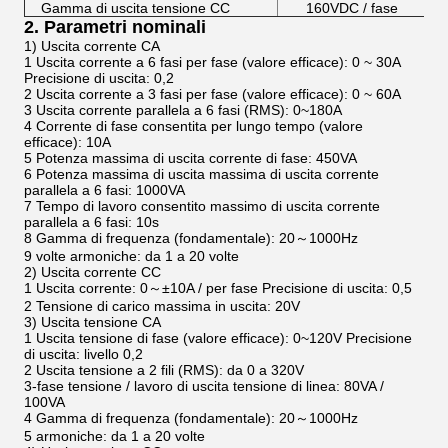
Gamma di uscita tensione CC
160VDC / fase
2. Parametri nominali
1) Uscita corrente CA
1 Uscita corrente a 6 fasi per fase (valore efficace): 0 ~ 30A
Precisione di uscita: 0,2
2 Uscita corrente a 3 fasi per fase (valore efficace): 0 ~ 60A
3 Uscita corrente parallela a 6 fasi (RMS): 0~180A
4 Corrente di fase consentita per lungo tempo (valore
efficace): 10A
5 Potenza massima di uscita corrente di fase: 450VA
6 Potenza massima di uscita massima di uscita corrente
parallela a 6 fasi: 1000VA
7 Tempo di lavoro consentito massimo di uscita corrente
parallela a 6 fasi: 10s
8 Gamma di frequenza (fondamentale): 20～1000Hz
9 volte armoniche: da 1 a 20 volte
2) Uscita corrente CC
1 Uscita corrente: 0～±10A / per fase Precisione di uscita: 0,5
2 Tensione di carico massima in uscita: 20V
3) Uscita tensione CA
1 Uscita tensione di fase (valore efficace): 0~120V Precisione
di uscita: livello 0,2
2 Uscita tensione a 2 fili (RMS): da 0 a 320V
3-fase tensione / lavoro di uscita tensione di linea: 80VA /
100VA
4 Gamma di frequenza (fondamentale): 20～1000Hz
5 armoniche: da 1 a 20 volte