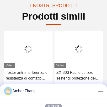
I NOSTRI PRODOTTI
Prodotti simili
Video
Video
Tester anti-interferenza di
ZX-803 Facile utilizzo
resistenza di contatto
Tester di protezione del
200A per l'attrezzatura di
relè portatile per
commutazione di controllo
microcomputer con
Ottieni il miglior prezzo
Ottieni il miglior prezzo
Amber Zhang
schermo LCD
9:09 PM