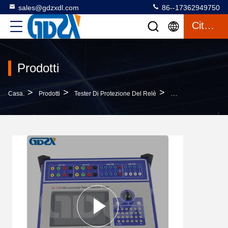
sales@gdzxdl.com
86--17362949750
Citazione
Prodotti
>
>
>
Casa.
Prodotti
Tester Di Protezione Del Relè
ZX-1200 Universal A