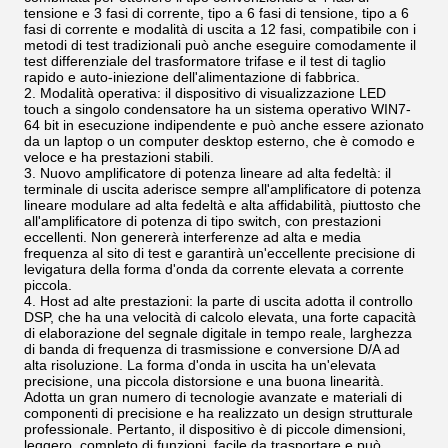
tensione e 3 fasi di corrente, tipo a 6 fasi di tensione, tipo a 6
fasi di corrente e modalità di uscita a 12 fasi, compatibile con i
metodi di test tradizionali può anche eseguire comodamente il
test differenziale del trasformatore trifase e il test di taglio
rapido e auto-iniezione dell'alimentazione di fabbrica.
2. Modalità operativa: il dispositivo di visualizzazione LED
touch a singolo condensatore ha un sistema operativo WIN7-
64 bit in esecuzione indipendente e può anche essere azionato
da un laptop o un computer desktop esterno, che è comodo e
veloce e ha prestazioni stabili.
3. Nuovo amplificatore di potenza lineare ad alta fedeltà: il
terminale di uscita aderisce sempre all'amplificatore di potenza
lineare modulare ad alta fedeltà e alta affidabilità, piuttosto che
all'amplificatore di potenza di tipo switch, con prestazioni
eccellenti. Non genererà interferenze ad alta e media
frequenza al sito di test e garantirà un'eccellente precisione di
levigatura della forma d'onda da corrente elevata a corrente
piccola.
4. Host ad alte prestazioni: la parte di uscita adotta il controllo
DSP, che ha una velocità di calcolo elevata, una forte capacità
di elaborazione del segnale digitale in tempo reale, larghezza
di banda di frequenza di trasmissione e conversione D/A ad
alta risoluzione. La forma d'onda in uscita ha un'elevata
precisione, una piccola distorsione e una buona linearità.
Adotta un gran numero di tecnologie avanzate e materiali di
componenti di precisione e ha realizzato un design strutturale
professionale. Pertanto, il dispositivo è di piccole dimensioni,
leggero, completo di funzioni, facile da trasportare e può