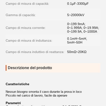
Campo di misura di capacità:
0.1μF-3300μF
Gamma di capacità:
5~20000kV
0~199.9mA;
Campo di misura corrente:
0~1.999A; 0~19.99A;
0~199.9A, 0~1000A
0.1mH~5mH,
Campo di misura di induttanza:
5mH~50H
Campo di misura induttivo di reattanza:
50mΩ~20KΩ
Descrizione del prodotto
Caratteristiche
Nessun bisogno smonta il cavo durante la prova in loco
Piccolo nel carico di lavoro, facile da operare
Parametri