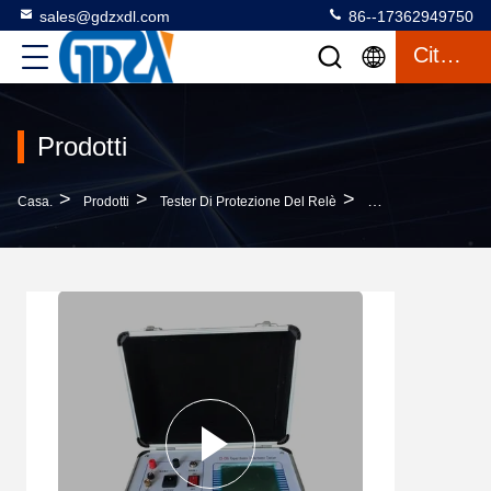
sales@gdzxdl.com
86--17362949750
Citazione
Prodotti
>
>
>
Casa.
Prodotti
Tester Di Protezione Del Relè
Piccolo Tester Di In