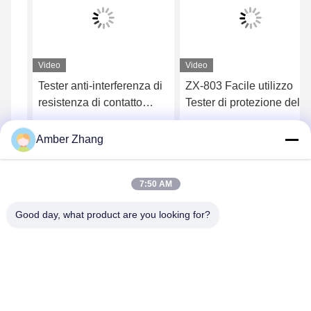
Video
Video
Tester anti-interferenza di
ZX-803 Facile utilizzo
resistenza di contatto
Tester di protezione del
200A per l'attrezzatura di
relè portatile per
commutazione di controllo
microcomputer con
Ottieni il miglior prezzo
Ottieni il miglior prezzo
Amber Zhang
schermo LCD
7:50 AM
Good day, what product are you looking for?
WUHAN GDZX POWER EQUIPMENT CO.,
LTD
sales@gdzxdl.com