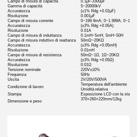
Campo di misura di capacità
0.1μF-3300μF
Gamma di capacità
5~20000kV
Accuratezza
(±1% Rdg +0.02μF)
Risoluzione
0.001μF
Campo di misura corrente
0~199.9mA; 0~1.999A; 0~19.9
Accuratezza
(±3% Rdg +0.05A)
Risoluzione
0.01A
Campo di misura di induttanza
0.1mH~5mH, 5mH~50H
Campo di misura induttivo di reattanza
50mΩ~20KΩ
Accuratezza
(±3% Rdg +0.05mH)
Risoluzione
0.01mH
Campo di misura di resistenza
50mΩ~1Ω, 1Ω~20KΩ
Accuratezza
(±3% Rdg +0.05Ω)
Risoluzione
0.01Ω
Tensione nominale
220V±10%
Frequenza
50Hz
Uscita
2V/20V/500VA
Temperatura dell'
ambiente
Condizione di lavoro
Umidità
relativa
Stampa
Esposizione LCD con la stampan
370×260×220mm/12kg
Dimensione e peso