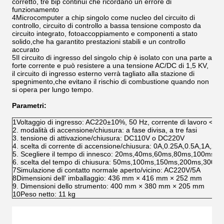
corretto, tre bip continui che ricordano un errore di
funzionamento
4Microcomputer a chip singolo come nucleo del circuito di
controllo, circuito di controllo a bassa tensione composto da
circuito integrato, fotoaccoppiamento e componenti a stato
solido,che ha garantito prestazioni stabili e un controllo
accurato
5Il circuito di ingresso del singolo chip è isolato con una parte a
forte corrente e può resistere a una tensione AC/DC di 1,5 KV,
il circuito di ingresso esterno verrà tagliato alla stazione di
spegnimento,che evitano il rischio di combustione quando non
si opera per lungo tempo.
Parametri:
1Voltaggio di ingresso: AC220±10%, 50 Hz, corrente di lavoro < 0,
2. modalità di accensione/chiusura: a fase divisa, a tre fasi
3. tensione di attivazione/chiusura: DC110V o DC220V
4. scelta di corrente di accensione/chiusura: 0A,0.25A,0.5A,1A,2A
5. Scegliere il tempo di innesco: 20ms,40ms,60ms,80ms,100ms,1
6. scelta del tempo di chiusura: 50ms,100ms,150ms,200ms,300ms
7Simulazione di contatto normale aperto/vicino: AC220V/5A
8Dimensioni dell' imballaggio: 436 mm × 416 mm × 252 mm
9. Dimensioni dello strumento: 400 mm × 380 mm × 205 mm
10Peso netto: 11 kg