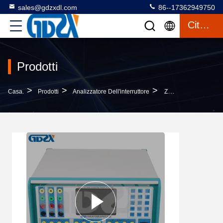
sales@gdzxdl.com
86--17362949750
Citazione
Prodotti
>
>
>
Casa.
Prodotti
Analizzatore Dell'interruttore
ZXMN-C Touch Keyboard Circuit Breaker Analisatore Voce Pronto Funzione Lunga Durata Di Vita