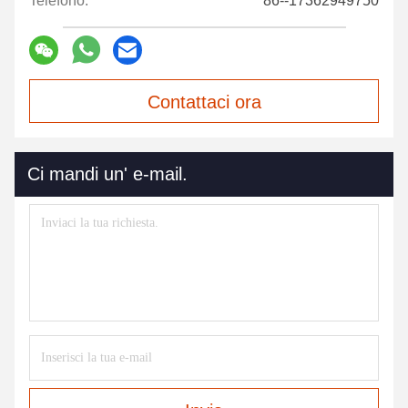
Telefono:
86--17362949750
Contattaci ora
Ci mandi un' e-mail.