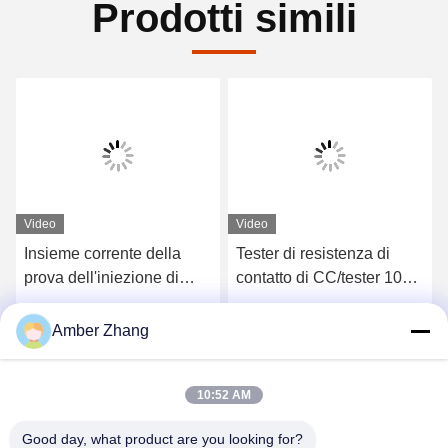
Prodotti simili
Video
Video
Insieme corrente della
Tester di resistenza di
prova dell'iniezione di
contatto di CC/tester 100A
serie 500A del DDG,
200A 400A 600A
tester dell'analizzatore
resistenza di ciclo
Ottieni il miglior prezzo
Ottieni il miglior prezzo
Amber Zhang
dell'interruttore per ricerca
scientifica
10:52 AM
Good day, what product are you looking for?