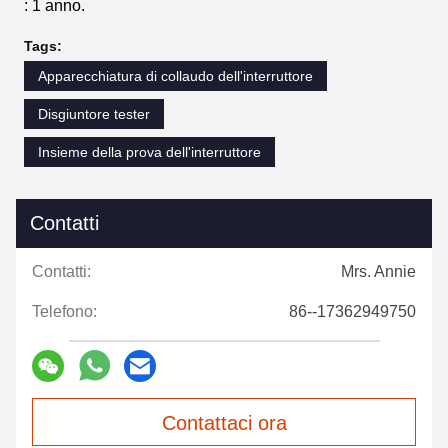
: 1 anno.
Tags:
Apparecchiatura di collaudo dell'interruttore
Disgiuntore tester
Insieme della prova dell'interruttore
Contatti
Contatti:
Mrs. Annie
Telefono:
86--17362949750
Contattaci ora