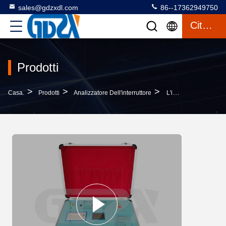
sales@gdzxdl.com
86--17362949750
Citazione
Prodotti
>
>
>
Casa.
Prodotti
Analizzatore Dell'interruttore
L'interruttore Di Vuoto Sul Tester Di Misurazione Di Vacuità Del Sito, Prova Dell'interruttore Di Vuoto Di Alta Tensione Ha Fissato Il Trasporto Facile