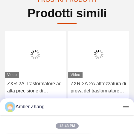
Prodotti simili
Video
Video
ZXR-2A Trasformatore ad
ZXR-2A 2A attrezzatura di
alta precisione di
prova del trasformatore
resistenza a corrente
CA/CC Tester di
continua Set di prova 1mΩ
resistenza alla bobinatura
Ottieni il miglior prezzo
Ottieni il miglior prezzo
Amber Zhang
- 2kΩ Intervallo di misura
a carico induttivo
12:43 PM