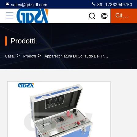
sales@gdzxdl.com
86--17362949750
Citazione
Prodotti
>
>
>
Casa.
Prodotti
Apparecchiatura Di Collaudo Del Trasformatore
ZX