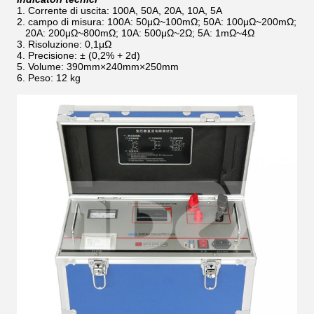
1. Corrente di uscita: 100A, 50A, 20A, 10A, 5A
2. campo di misura: 100A: 50μΩ~100mΩ; 50A: 100μΩ~200mΩ;
20A: 200μΩ~800mΩ; 10A: 500μΩ~2Ω; 5A: 1mΩ~4Ω
3. Risoluzione: 0,1μΩ
4. Precisione: ± (0,2% + 2d)
5. Volume: 390mm×240mm×250mm
6. Peso: 12 kg