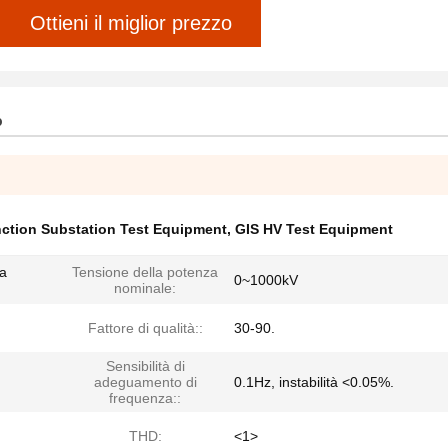
Ottieni il miglior prezzo
o
nction Substation Test Equipment
,
GIS HV Test Equipment
la
Tensione della potenza
0~1000kV
nominale:
Fattore di qualità::
30-90.
Sensibilità di
adeguamento di
0.1Hz, instabilità <0.05%.
frequenza::
THD:
<1>