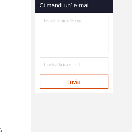
Ci mandi un' e-mail.
Invia
à.