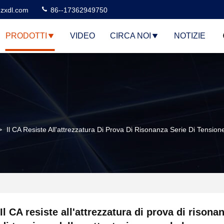
zxdl.com
86--17362949750
PRODOTTI
VIDEO
CIRCA NOI
NOTIZIE
>
Il CA Resiste All'attrezzatura Di Prova Di Risonanza Serie Di Tensio
Il CA resiste all'attrezzatura di prova di risona