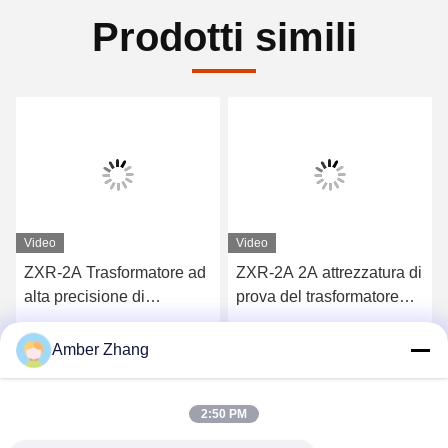
Prodotti simili
Video
Video
ZXR-2A Trasformatore ad
ZXR-2A 2A attrezzatura di
alta precisione di
prova del trasformatore
resistenza a corrente
CA/CC Tester di
continua Set di prova 1mΩ
resistenza alla bobinatura
Ottieni il miglior prezzo
Ottieni il miglior prezzo
Amber Zhang
- 2kΩ Intervallo di misura
a carico induttivo
2:50 PM