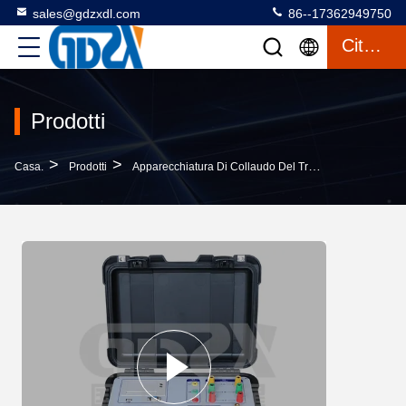
sales@gdzxdl.com
86--17362949750
Citazione
Prodotti
>
>
>
Casa.
Prodotti
Apparecchiatura Di Collaudo Del Trasformatore
Te