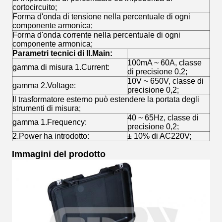
cortocircuito;
Forma d'onda di tensione nella percentuale di ogni
componente armonica;
Forma d'onda corrente nella percentuale di ogni
componente armonica;
Parametri tecnici di II.Main:
100mA ~ 60A, classe
gamma di misura 1.Current:
di precisione 0,2;
10V ~ 650V, classe di
gamma 2.Voltage:
precisione 0,2;
Il trasformatore esterno può estendere la portata degli
strumenti di misura;
40 ~ 65Hz, classe di
gamma 1.Frequency:
precisione 0,2;
2.Power ha introdotto:
± 10% di AC220V;
Immagini del prodotto