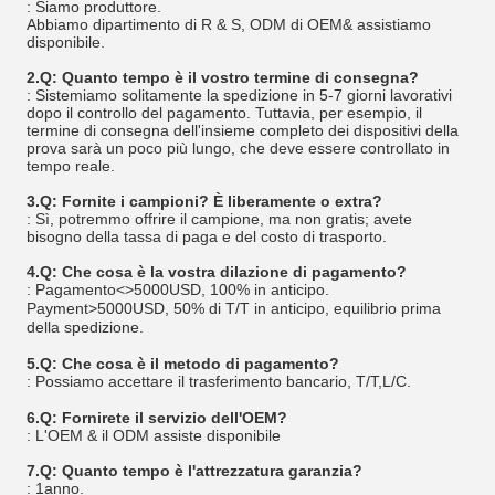
: Siamo
produttore
.
Abbiamo dipartimento di R & S, ODM di OEM& assistiamo
disponibile.
2.Q: Quanto tempo è il vostro termine di consegna?
: Sistemiamo solitamente la spedizione in 5-7 giorni lavorativi
dopo il controllo del pagamento. Tuttavia, per esempio, il
termine di consegna dell'insieme completo dei dispositivi della
prova sarà un poco più lungo, che deve essere controllato in
tempo reale.
3.Q: Fornite i campioni? È liberamente o extra?
: Sì, potremmo offrire il campione, ma non gratis; avete
bisogno della tassa di paga e del costo di trasporto.
4.Q: Che cosa è la vostra dilazione di pagamento?
: Pagamento<>
5000
USD, 100% in anticipo.
Payment>
5000
USD,
50
% di T/T in anticipo, equilibrio prima
della spedizione.
5.Q: Che cosa è il metodo di pagamento?
: Possiamo accettare il trasferimento bancario,
T/T,
L/C.
6.Q: Fornirete il servizio dell'OEM?
: L'OEM & il ODM assiste disponibile
7.Q: Quanto tempo è l'attrezzatura garanzia?
:
1
anno.