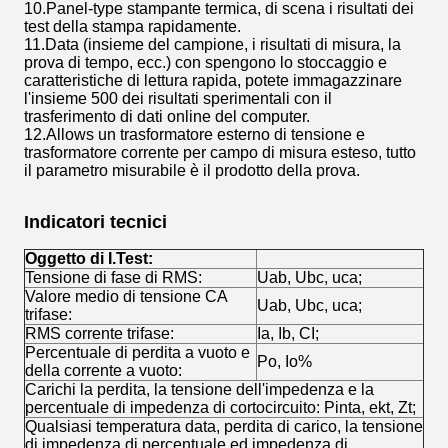
10.Panel-type stampante termica, di scena i risultati dei
test della stampa rapidamente.
11.Data (insieme del campione, i risultati di misura, la
prova di tempo, ecc.) con spengono lo stoccaggio e
caratteristiche di lettura rapida, potete immagazzinare
l'insieme 500 dei risultati sperimentali con il
trasferimento di dati online del computer.
12.Allows un trasformatore esterno di tensione e
trasformatore corrente per campo di misura esteso, tutto
il parametro misurabile è il prodotto della prova.
Indicatori tecnici
Oggetto di I.Test:
Tensione di fase di RMS:
Uab, Ubc, uca;
Valore medio di tensione CA
Uab, Ubc, uca;
trifase:
RMS corrente trifase:
Ia, Ib, CI;
Percentuale di perdita a vuoto e
Po, Io%
della corrente a vuoto:
Carichi la perdita, la tensione dell'impedenza e la
percentuale di impedenza di cortocircuito: Pinta, ekt, Zt;
Qualsiasi temperatura data, perdita di carico, la tensione
di impedenza di percentuale ed impedenza di