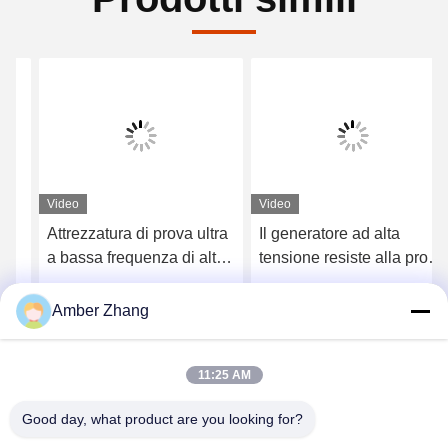
Video
Video
Attrezzatura di prova ultra
Il generatore ad alta
a bassa frequenza di alta
tensione resiste alla prova
tensione di CA 80KV,
di tensione per materiale
generatore di 0.1hz Vlf
elettrico
Ottieni il miglior prezzo
Ottieni il miglior prezzo
Amber Zhang
11:25 AM
Good day, what product are you looking for?