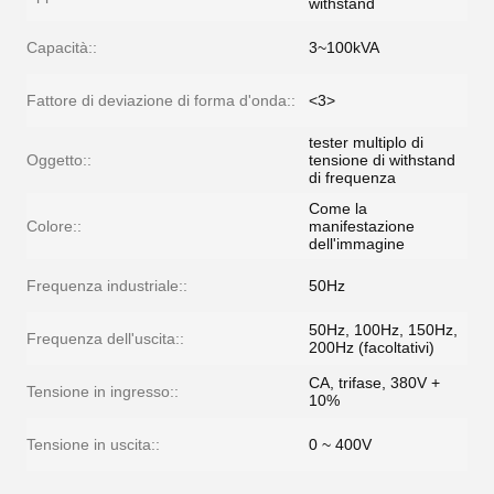
withstand
Capacità::
3~100kVA
Fattore di deviazione di forma d'onda::
<3>
tester multiplo di
Oggetto::
tensione di withstand
di frequenza
Come la
Colore::
manifestazione
dell'immagine
Frequenza industriale::
50Hz
50Hz, 100Hz, 150Hz,
Frequenza dell'uscita::
200Hz (facoltativi)
CA, trifase, 380V +
Tensione in ingresso::
10%
Tensione in uscita::
0 ~ 400V