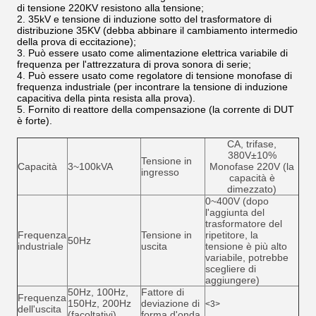
di tensione 220KV resistono alla tensione;
2. 35kV e tensione di induzione sotto del trasformatore di
distribuzione 35KV (debba abbinare il cambiamento intermedio
della prova di eccitazione);
3. Può essere usato come alimentazione elettrica variabile di
frequenza per l'attrezzatura di prova sonora di serie;
4. Può essere usato come regolatore di tensione monofase di
frequenza industriale (per incontrare la tensione di induzione
capacitiva della pinta resista alla prova).
5. Fornito di reattore della compensazione (la corrente di DUT
è forte).
CA, trifase,
380V±10%
Tensione in
Capacità
3~100kVA
Monofase 220V (la
ingresso
capacità è
dimezzato)
0~400V (dopo
l'aggiunta del
trasformatore del
Frequenza
Tensione in
ripetitore, la
50Hz
industriale
uscita
tensione è più alto
variabile, potrebbe
scegliere di
aggiungere)
50Hz, 100Hz,
Fattore di
Frequenza
150Hz, 200Hz
deviazione di
<3>
dell'uscita
(facoltativi)
forma d'onda