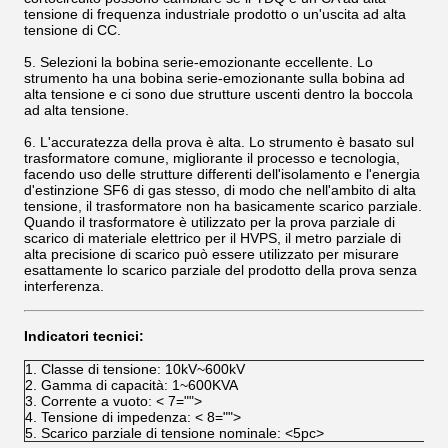
tensione di frequenza industriale prodotto o un'uscita ad alta
tensione di CC.
5. Selezioni la bobina serie-emozionante eccellente. Lo
strumento ha una bobina serie-emozionante sulla bobina ad
alta tensione e ci sono due strutture uscenti dentro la boccola
ad alta tensione.
6. L'accuratezza della prova è alta. Lo strumento è basato sul
trasformatore comune, migliorante il processo e tecnologia,
facendo uso delle strutture differenti dell'isolamento e l'energia
d'estinzione SF6 di gas stesso, di modo che nell'ambito di alta
tensione, il trasformatore non ha basicamente scarico parziale.
Quando il trasformatore è utilizzato per la prova parziale di
scarico di materiale elettrico per il HVPS, il metro parziale di
alta precisione di scarico può essere utilizzato per misurare
esattamente lo scarico parziale del prodotto della prova senza
interferenza.
Indicatori tecnici:
1.
Classe di tensione: 10kV~600kV
2.
Gamma di capacità: 1~600KVA
3.
Corrente a vuoto:
< 7="">
4.
Tensione di impedenza:
< 8="">
5.
Scarico parziale di tensione nominale:
<5pc>