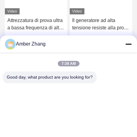
Video
Video
Attrezzatura di prova ultra
Il generatore ad alta
a bassa frequenza di alta
tensione resiste alla prova
tensione di CA 80KV,
di tensione per materiale
generatore di 0.1hz Vlf
elettrico
Ottieni il miglior prezzo
Ottieni il miglior prezzo
Amber Zhang
7:38 AM
Good day, what product are you looking for?
WUHAN GDZX POWER EQUIPMENT CO.,
LTD
sales@gdzxdl.com
86--17362949750