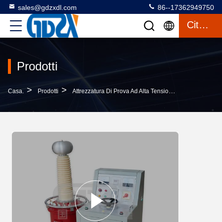
sales@gdzxdl.com
86--17362949750
Citazione
Prodotti
>
>
>
Casa.
Prodotti
Attrezzatura Di Prova Ad Alta Tensione
Tipo Di Gas