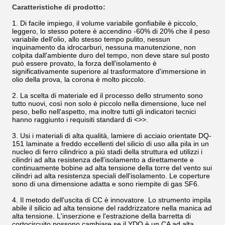
Caratteristiche di prodotto:
1. Di facile impiego, il volume variabile gonfiabile è piccolo,
leggero, lo stesso potere è accendino -60% di 20% che il peso
variabile dell'olio, allo stesso tempo pulito, nessun
inquinamento da idrocarburi, nessuna manutenzione, non
colpita dall'ambiente duro del tempo, non deve stare sul posto
può essere provato, la forza dell'isolamento è
significativamente superiore al trasformatore d'immersione in
olio della prova, la corona è molto piccolo.
2. La scelta di materiale ed il processo dello strumento sono
tutto nuovi, così non solo è piccolo nella dimensione, luce nel
peso, bello nell'aspetto, ma inoltre tutti gli indicatori tecnici
hanno raggiunto i requisiti standard di <>>.
3. Usi i materiali di alta qualità, lamiere di acciaio orientate DQ-
151 laminate a freddo eccellenti del silicio di uso alla pila in un
nucleo di ferro cilindrico a più stadi della struttura ed utilizzi i
cilindri ad alta resistenza dell'isolamento a direttamente e
continuamente bobine ad alta tensione della torre del vento sui
cilindri ad alta resistenza speciali dell'isolamento. Le coperture
sono di una dimensione adatta e sono riempite di gas SF6.
4. Il metodo dell'uscita di CC è innovatore. Lo strumento impila
abile il silicio ad alta tensione del raddrizzatore nella manica ad
alta tensione. L'inserzione e l'estrazione della barretta di
cortocircuito possono cambiare se il YDQ è un CA ad alta