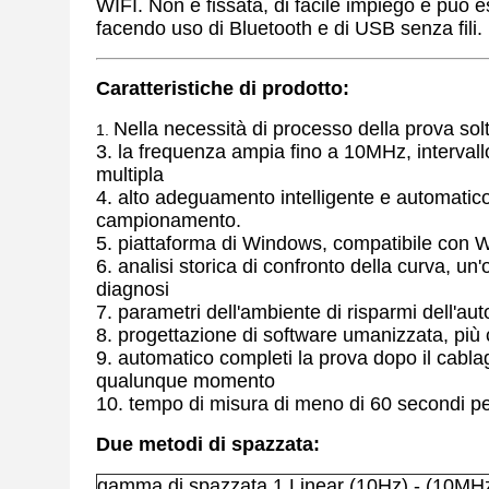
WIFI. Non è fissata, di facile impiego e può
facendo uso di Bluetooth e di USB senza fili.
Caratteristiche di prodotto:
Nella necessità di processo della prova sol
1.
3. la frequenza ampia fino a 10MHz, intervall
multipla
4. alto adeguamento intelligente e automati
campionamento.
5. piattaforma di Windows, compatibile con
6. analisi storica di confronto della curva, u
diagnosi
7. parametri dell'ambiente di risparmi dell'aut
8. progettazione di software umanizzata, più
9. automatico completi la prova dopo il cablagg
qualunque momento
10. tempo di misura di meno di 60 secondi per
Due metodi di spazzata:
gamma di spazzata 1.Linear (10Hz) - (10MHz)