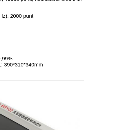
Hz), 2000 punti
%
99,99%
po 1: 390*310*340mm