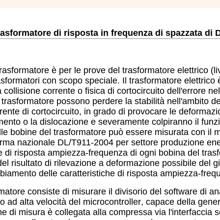
asformatore di risposta in frequenza di spazzata di D
asformatore è per le prove del trasformatore elettrico (liv
rasformatori con scopo speciale. Il trasformatore elettrico 
 collisione corrente o fisica di cortocircuito dell'errore ne
 trasformatore possono perdere la stabilità nell'ambito de
rente di cortocircuito, in grado di provocare le deformazi
amento o la dislocazione e severamente colpiranno il fun
lle bobine del trasformatore può essere misurata con il 
norma nazionale DL/T911-2004 per settore produzione en
iche di risposta ampiezza-frequenza di ogni bobina del tra
 del risultato di rilevazione a deformazione possibile del g
biamento delle caratteristiche di risposta ampiezza-freq
matore consiste di misurare il divisorio del software di ana
lo ad alta velocità del microcontroller
, capace della
gener
 di misura è collegata alla compressa via l'interfaccia se