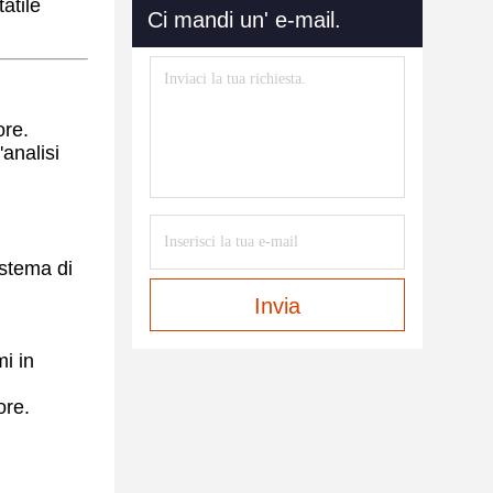
atile
Ci mandi un' e-mail.
ore.
analisi
istema di
Invia
mi in
ore.