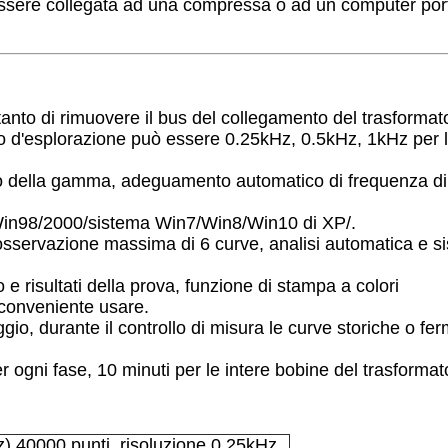
 essere collegata ad una compressa o ad un computer port
tanto di rimuovere il bus del collegamento del trasformat
o d'esplorazione può essere 0.25kHz, 0.5kHz, 1kHz per l'
co della gamma, adeguamento automatico di frequenza di
 Win98/2000/sistema Win7/Win8/Win10 di XP/.
n'osservazione massima di 6 curve, analisi automatica e s
o e risultati della prova, funzione di stampa a colori
 conveniente usare.
io, durante il controllo di misura le curve storiche o fer
 ogni fase, 10 minuti per le intere bobine del trasformat
 40000 punti, risoluzione 0.25kHz,