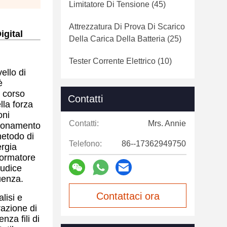
Limitatore Di Tensione
(45)
Attrezzatura Di Prova Di Scarico
igital
Della Carica Della Batteria
(25)
Tester Corrente Elettrico
(10)
ello di
è
l corso
Contatti
lla forza
oni
Contatti:
Mrs. Annie
zionamento
metodo di
Telefono:
86--17362949750
ergia
sformatore
iudice
uenza.
Contattaci ora
lisi e
azione di
nza fili di