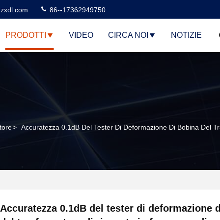
zxdl.com
86--17362949750
PRODOTTI
VIDEO
CIRCA NOI
NOTIZIE
tore
>
Accuratezza 0.1dB Del Tester Di Deformazione Di Bobina Del Tr
Accuratezza 0.1dB del tester di deformazione 