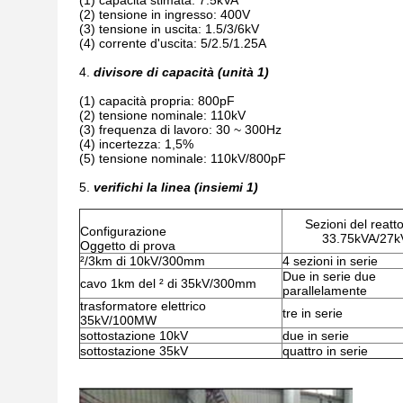
(1) capacità stimata: 7.5kVA
(2) tensione in ingresso: 400V
(3) tensione in uscita: 1.5/3/6kV
(4) corrente d'uscita: 5/2.5/1.25A
4.
divisore di capacità (unità 1)
(1) capacità propria: 800pF
(2) tensione nominale: 110kV
(3) frequenza di lavoro: 30 ~ 300Hz
(4) incertezza: 1,5%
(5) tensione nominale: 110kV/800pF
5.
verifichi la linea (insiemi 1)
Sezioni del reatt
Configurazione
33.75kVA/27k
Oggetto di prova
²/3km di 10kV/300mm
4 sezioni in serie
Due in serie due
cavo 1km del ² di 35kV/300mm
parallelamente
trasformatore elettrico
tre in serie
35kV/100MW
sottostazione 10kV
due in serie
sottostazione 35kV
quattro in serie