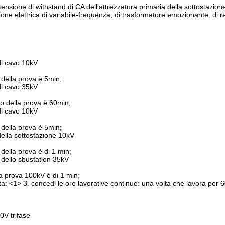
 tensione di withstand di CA dell'attrezzatura primaria della sottostazion
ne elettrica di variabile-frequenza, di trasformatore emozionante, di re
di cavo 10kV
 della prova è 5min;
di cavo 35kV
po della prova è 60min;
di cavo 10kV
 della prova è 5min;
della sottostazione 10kV
della prova è di 1 min;
i dello sbustation 35kV
a prova 100kV è di 1 min;
ta:
<1>
3. concedi le ore lavorative continue: una volta che lavora per 6
0V trifase