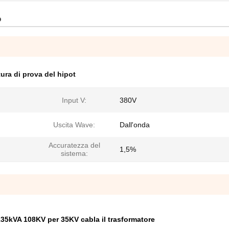
o
tura di prova del hipot
Input V:
380V
Uscita Wave:
Dall'onda
Accuratezza del
1,5%
sistema:
 135kVA 108KV per 35KV cabla il trasformatore