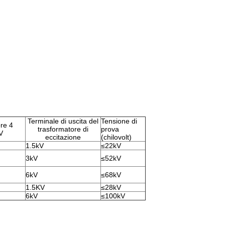
Terminale di uscita del
Tensione di
ore 4
trasformatore di
prova
V
eccitazione
(chilovolt)
1.5kV
≤22kV
3kV
≤52kV
6kV
≤68kV
1.5KV
≤28kV
6kV
≤100kV