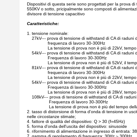
Dispositivi di questa serie sono progettati per la prova di
550KV o sotto, pricipalmente sono composti di alimentazio
divisore di tensione capacitivo
Caratteristiche:
1.
tensione nominale:
27kV--- prova di tensione di withstand di CA di raduni 
frequenza di lavoro 30-300Hz
La tensione di prova non è più di 22kV, tempo
54kV--- prova di tensione di withstand di CA di raduni 
Frequenza di lavoro 30-300Hz
La tensione di prova non è più di 52kV, il tem
81kV--- prova di tensione di withstand di CA di raduni 
frequenza di lavoro 30-300Hz
La tensione di prova non è più di 22kV, tempo
54kV--- prova di tensione di withstand di CA di raduni 
Frequenza di lavoro 30-300Hz
La tensione di prova non è più di 28kV, tempo 
108kV--- prova di tensione di withstand di CA di radun
Frequenza di lavoro 30-300Hz
La tensione di prova non è più del tempo dell
2.
tasso di distorsione di forma d'onda di tensione in usci
nelle circostanze stimate;
4. fattore di qualità del dispositivo: Q > 30 (f=45Hz)
5. forma d'onda dell'uscita del dispositivo: sinusoide
6. rifornimento di alimentazione in ingresso di entrata: 38
7. gamma di regolamento di frequenza: 30Hz ~ 300Hz