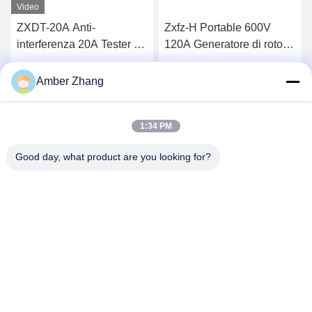
Video
ZXDT-20A Anti-
Zxfz-H Portable 600V
interferenza 20A Tester di
120A Generatore di rotore
continuità di terra
AC Impedance Tester
Conducenza del piombo
Ottieni il miglior prezzo
Ottieni il miglior prezzo
Amber Zhang
verso il basso
1:34 PM
Good day, what product are you looking for?
WUHAN GDZX POWER EQUIPMENT CO.,
LTD
sales@gdzxdl.com
86--17362949750
Strada di No.1 Fenghuangyuan secondo, distretto di Jiangxia,