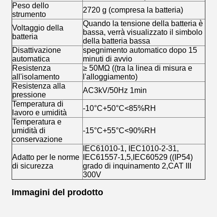
Peso dello
2720 g (compresa la batteria)
strumento
Quando la tensione della batteria è
Voltaggio della
bassa, verrà visualizzato il simbolo
batteria
della batteria bassa
Disattivazione
spegnimento automatico dopo 15
automatica
minuti di avvio
Resistenza
≥ 50MΩ ((tra la linea di misura e
all'isolamento
l'alloggiamento)
Resistenza alla
AC3kV/50Hz 1min
pressione
Temperatura di
-10°C+50°C<85%RH
lavoro e umidità
Temperatura e
umidità di
-15°C+55°C<90%RH
conservazione
IEC61010-1, IEC1010-2-31,
Adatto per le norme
IEC61557-1,5,IEC60529 ((IP54)
di sicurezza
grado di inquinamento 2,CAT III
300V
Immagini del prodotto