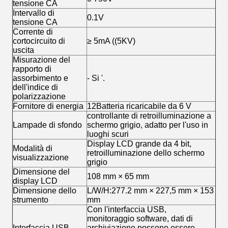
tensione CA
Intervallo di
0.1V
tensione CA
Corrente di
cortocircuito di
≥ 5mA ((5KV)
uscita
Misurazione del
rapporto di
assorbimento e
- Si '.
dell'indice di
polarizzazione
Fornitore di energia
12Batteria ricaricabile da 6 V
controllante di retroilluminazione a
Lampade di sfondo
schermo grigio, adatto per l'uso in
luoghi scuri
Display LCD grande da 4 bit,
Modalità di
retroilluminazione dello schermo
visualizzazione
grigio
Dimensione del
108 mm × 65 mm
display LCD
Dimensione dello
L/W/H:277.2 mm × 227,5 mm × 153
strumento
mm
Con l'interfaccia USB,
monitoraggio software, dati di
Interfaccia USB
archiviazione possono essere