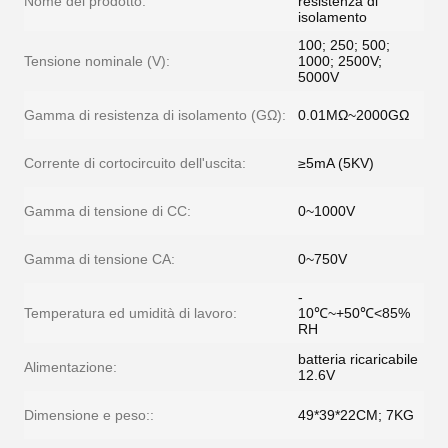
Nome del prodotto:
resistenza di
isolamento
100; 250; 500;
Tensione nominale (V):
1000; 2500V;
5000V
Gamma di resistenza di isolamento (GΩ):
0.01MΩ~2000GΩ
Corrente di cortocircuito dell'uscita:
≥5mA (5KV)
Gamma di tensione di CC:
0~1000V
Gamma di tensione CA:
0~750V
-
Temperatura ed umidità di lavoro:
10℃~+50℃<85%
RH
batteria ricaricabile
Alimentazione:
12.6V
Dimensione e peso::
49*39*22CM; 7KG