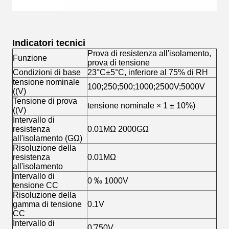
Indicatori tecnici
Prova di resistenza all'isolamento,
Funzione
prova di tensione
Condizioni di base
23°C±5°C, inferiore al 75% di RH
tensione nominale
100;250;500;1000;2500V;5000V
((V)
Tensione di prova
tensione nominale × 1 ± 10%)
((V)
Intervallo di
resistenza
0.01MΩ 2000GΩ
all'isolamento (GΩ)
Risoluzione della
resistenza
0.01MΩ
all'isolamento
Intervallo di
0 ‰ 1000V
tensione CC
Risoluzione della
gamma di tensione
0.1V
CC
Intervallo di
0 ̊750V