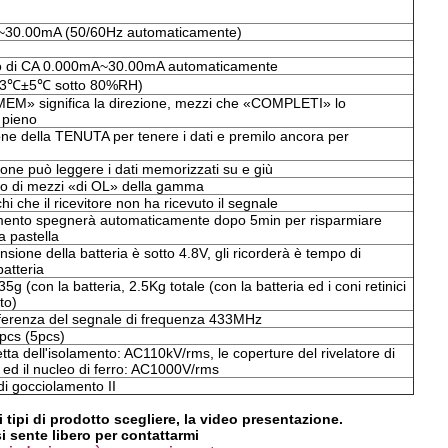
30.00mA (50/60Hz automaticamente)
 di CA 0.000mA~30.00mA automaticamente
23℃±5℃ sotto 80%RH)
MEM» significa la direzione, mezzi che «COMPLETI» lo
 pieno
one della TENUTA per tenere i dati e premilo ancora per
tone può leggere i dati memorizzati su e giù
o di mezzi «di OL» della gamma
hi che il ricevitore non ha ricevuto il segnale
mento spegnerà automaticamente dopo 5min per risparmiare
a pastella
sione della batteria è sotto 4.8V, gli ricorderà è tempo di
atteria
5g (con la batteria, 2.5Kg totale (con la batteria ed i coni retinici
to)
ferenza del segnale di frequenza 433MHz
cs (5pcs)
tta dell'isolamento: AC110kV/rms, le coperture del rivelatore di
 ed il nucleo di ferro: AC1000V/rms
di gocciolamento II
i tipi di prodotto scegliere, la video presentazione.
si sente libero per contattarmi