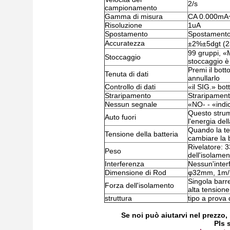
2/s
campionamento
Gamma di misura
CA 0.000mA~
Risoluzione
1uA
Spostamento
Spostamento
Accuratezza
±2%±5dgt (
99 gruppi, «
Stoccaggio
stoccaggio è
Premi il bott
Tenuta di dati
annullarlo
Controllo di dati
«il SIG.» bot
Straripamento
Straripament
Nessun segnale
«NO- - «indic
Questo stru
Auto fuori
l'energia dell
Quando la ten
Tensione della batteria
cambiare la b
Rivelatore: 33
Peso
dell'isolamen
Interferenza
Nessun'inter
Dimensione di Rod
φ32mm, 1m/p
Singola barre
Forza dell'isolamento
alta tensione
struttura
tipo a prova 
Se noi può aiutarvi nel prezzo, 
Pls 