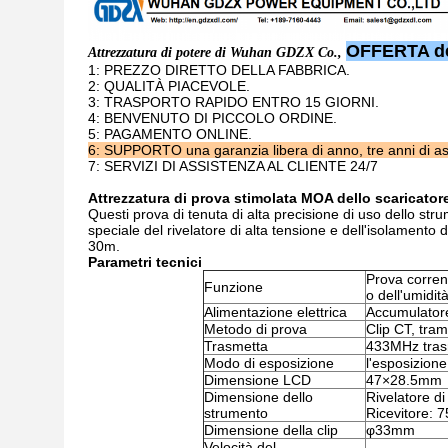
OFFERTA de
Attrezzatura di potere di Wuhan GDZX Co.
,
1: PREZZO DIRETTO DELLA FABBRICA.
2: QUALITÀ PIACEVOLE.
3: TRASPORTO RAPIDO ENTRO 15 GIORNI.
4: BENVENUTO DI PICCOLO ORDINE.
5: PAGAMENTO ONLINE.
6:
SUPPORTO
una garanzia libera di anno, tre anni di as
7: SERVIZI DI ASSISTENZA AL CLIENTE 24/7
Attrezzatura di prova stimolata MOA dello scaricatore 
Questi prova di tenuta di alta precisione di uso dello s
speciale del rivelatore di alta tensione e dell'isolamento d
30m.
Parametri tecnici
Prova corrent
Funzione
o dell'umidit
Alimentazione elettrica
Accumulatore
Metodo di prova
Clip CT, tram
Trasmetta
433MHz trasmi
Modo di esposizione
l'esposizione
Dimensione LCD
47×28.5mm
Dimensione dello
Rivelatore d
strumento
Ricevitore:
Dimensione della clip
φ33mm
Velocità del