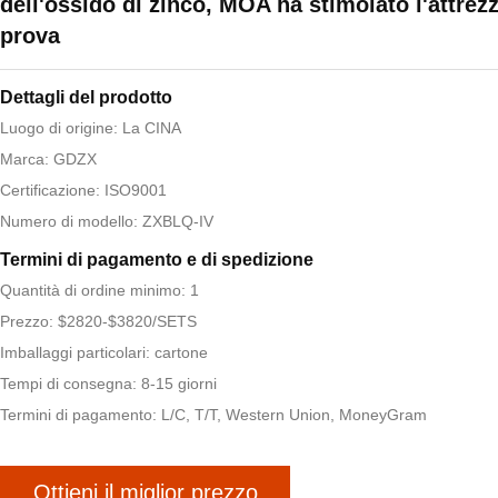
dell'ossido di zinco, MOA ha stimolato l'attrezz
prova
Dettagli del prodotto
Luogo di origine: La CINA
Marca: GDZX
Certificazione: ISO9001
Numero di modello: ZXBLQ-IV
Termini di pagamento e di spedizione
Quantità di ordine minimo: 1
Prezzo: $2820-$3820/SETS
Imballaggi particolari: cartone
Tempi di consegna: 8-15 giorni
Termini di pagamento: L/C, T/T, Western Union, MoneyGram
Ottieni il miglior prezzo