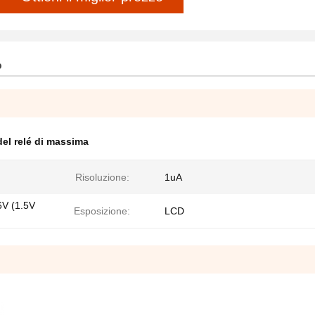
o
del relé di massima
Risoluzione:
1uA
6V (1.5V
Esposizione:
LCD