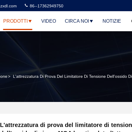
zxdl.com
86--17362949750
PRODOTTI
VIDEO
CIRCA NOI
NOTIZIE
sione
>
L'attrezzatura Di Prova Del Limitatore Di Tensione Dell'ossido 
L'attrezzatura di prova del limitatore di tensio