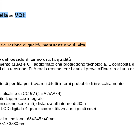
lla
VOI:
srl
sicurazione di qualità,
manutenzione di vita.
dell'ossido di zinco di alta qualità
trumento (1uA) e CT aggiornato che proteggono tecnologia. È composta d
i alta tensione. Può radio trasmettere i dati di prova all'interno di una d
e di perdita per trovare i difetti interni probabili di invecchiamento
à
 alcalino di CC 6V (1.5V AAA×4)
ite l'approccio integrale
ssione senza fili, distanza all'interno di 30m
 LCD digitale 4, può essere utilizzata nei posti scuri
i alta tensione: 68×245×40mm
 75×170×30mm