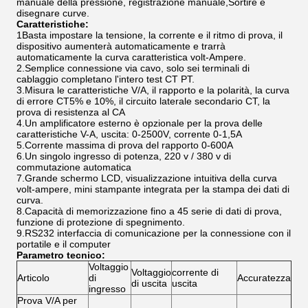
manuale della pressione, registrazione manuale,Sortire e
disegnare curve.
Caratteristiche:
1Basta impostare la tensione, la corrente e il ritmo di prova, il
dispositivo aumenterà automaticamente e trarrà
automaticamente la curva caratteristica volt-Ampere.
2.Semplice connessione via cavo, solo sei terminali di
cablaggio completano l'intero test CT PT.
3.Misura le caratteristiche V/A, il rapporto e la polarità, la curva
di errore CT5% e 10%, il circuito laterale secondario CT, la
prova di resistenza al CA
4.Un amplificatore esterno è opzionale per la prova delle
caratteristiche V-A, uscita: 0-2500V, corrente 0-1,5A
5.Corrente massima di prova del rapporto 0-600A
6.Un singolo ingresso di potenza, 220 v / 380 v di
commutazione automatica
7.Grande schermo LCD, visualizzazione intuitiva della curva
volt-ampere, mini stampante integrata per la stampa dei dati di
curva.
8.Capacità di memorizzazione fino a 45 serie di dati di prova,
funzione di protezione di spegnimento.
9.RS232 interfaccia di comunicazione per la connessione con il
portatile e il computer
Parametro tecnico:
Voltaggio
Voltaggio
corrente di
Articolo
di
Accuratezza
di uscita
uscita
ingresso
Prova V/A per