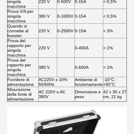
singola
220 V
0-500V
0-15A
< 0,5%
macchina
Prova V/A per
singola
380 V
0-1000V
0-15A
< 0,5%
macchina
Quando si
connette al
220 V
0-2500V
0-15A
< 3%
booster
Prova del
rapporto per
220 V
0-400A
< 1%
singola
macchina
Prova del
rapporto per
380 V
0-600A
< 1%
singola
macchina
Fornitore di
AC220V ± 10%
Ambiente di
-10°C -
alimentazione
50/60Hz
funzionamento
+50°C
Misurazione
AC 220V o AC
Dimensione e
42 x 30 x 27
della fonte di
380V
peso
cm, 21 kg
alimentazione