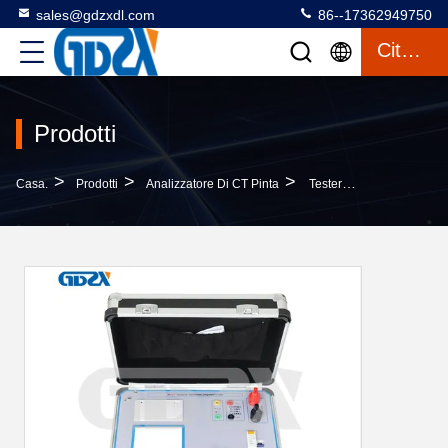
sales@gdzxdl.com
86--17362949750
Citazione
Prodotti
>
>
>
Casa.
Prodotti
Analizzatore Di CT Pinta
Tester Automatico Di Caratteristica Di Volt-Ampère Del Trasformatore Corrente Tester/CT Dell'analizzatore Di ZXHQ-E+ CT Pinta