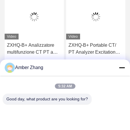
Video
Video
ZXHQ-B+ Analizzatore
ZXHQ-B+ Portable CT/
multifunzione CT PT a
PT Analyzer Excitation
frequenza variabile
Characteristics Tester
IEC60044-1
Ottieni il miglior prezzo
Ottieni il miglior prezzo
Amber Zhang
5:32 AM
Good day, what product are you looking for?
WUHAN GDZX POWER EQUIPMENT CO.,
LTD