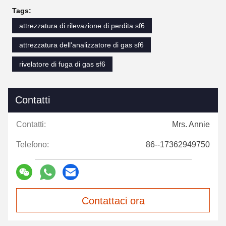
Tags:
attrezzatura di rilevazione di perdita sf6
attrezzatura dell'analizzatore di gas sf6
rivelatore di fuga di gas sf6
Contatti
Contatti:
Mrs. Annie
Telefono:
86--17362949750
Contattaci ora