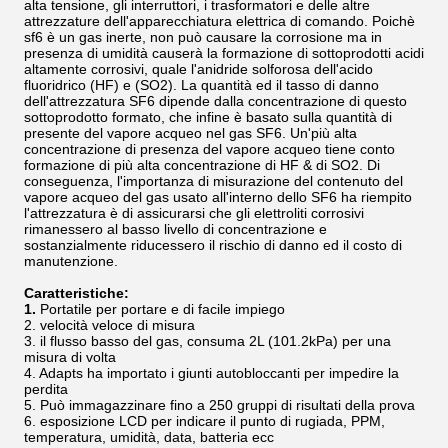
alta tensione, gli interruttori, i trasformatori e delle altre
attrezzature dell'apparecchiatura elettrica di comando. Poichè
sf6 è un gas inerte, non può causare la corrosione ma in
presenza di umidità causerà la formazione di sottoprodotti acidi
altamente corrosivi, quale l'anidride solforosa dell'acido
fluoridrico (HF) e (SO2). La quantità ed il tasso di danno
dell'attrezzatura SF6 dipende dalla concentrazione di questo
sottoprodotto formato, che infine è basato sulla quantità di
presente del vapore acqueo nel gas SF6. Un'più alta
concentrazione di presenza del vapore acqueo tiene conto
formazione di più alta concentrazione di HF & di SO2. Di
conseguenza, l'importanza di misurazione del contenuto del
vapore acqueo del gas usato all'interno dello SF6 ha riempito
l'attrezzatura è di assicurarsi che gli elettroliti corrosivi
rimanessero al basso livello di concentrazione e
sostanzialmente riducessero il rischio di danno ed il costo di
manutenzione.
Caratteristiche:
1.
Portatile per portare e di facile impiego
2. velocità veloce di misura
3. il flusso basso del gas, consuma 2L (101.2kPa) per una
misura di volta
4. Adapts ha importato i giunti autobloccanti per impedire la
perdita
5. Può immagazzinare fino a 250 gruppi di risultati della prova
6. esposizione LCD per indicare il punto di rugiada, PPM,
temperatura, umidità, data, batteria ecc