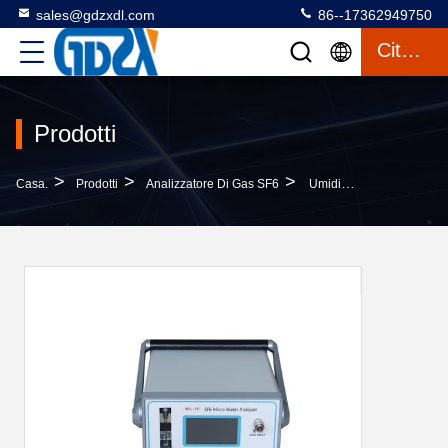
sales@gdzxdl.com
86--17362949750
Citazione
Prodotti
>
>
>
Casa.
Prodotti
Analizzatore Di Gas SF6
Umidità 0 Dell'ambiente Dell'attrezzatura Di Analysisi Del Gas Del Tester SF6 Del Punto Di Rugiada Dell'umidità Della Traccia - 90%RH