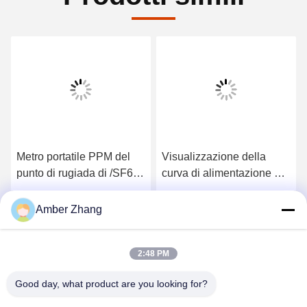
Metro portatile PPM del
Visualizzazione della
punto di rugiada di /SF6
curva di alimentazione di
dell'analizzatore di gas
potere di CA 220V
SF6 di alta precisione
dell'igrometro del punto di
Ottieni il miglior prezzo
Ottieni il miglior prezzo
Amber Zhang
rugiada di alta precisione
SF6
2:48 PM
Good day, what product are you looking for?