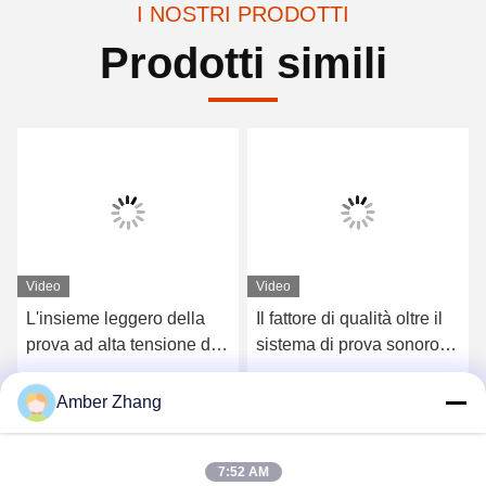
I NOSTRI PRODOTTI
Prodotti simili
Video
Video
L'insieme leggero della
Il fattore di qualità oltre il
prova ad alta tensione di
sistema di prova sonoro
CA, attrezzatura di prova
ad alta tensione 30 per
di CA Hipot ha prodotto la
10kV 35kV cabla
Ottieni il miglior prezzo
Ottieni il miglior prezzo
Amber Zhang
frequenza 30 - 300Hz
7:52 AM