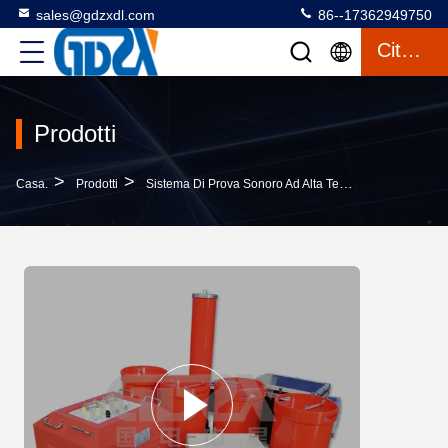
sales@gdzxdl.com
86--17362949750
Citazione
Prodotti
>
>
>
Casa.
Prodotti
Sistema Di Prova Sonoro Ad Alta Tensione
Facile 