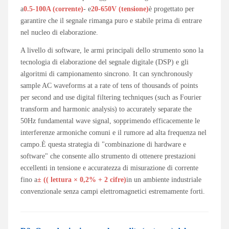
a
0.5-100A (corrente)
- e
20-650V (tensione)
è progettato per
garantire che il segnale rimanga puro e stabile prima di entrare
nel nucleo di elaborazione.
A livello di software, le armi principali dello strumento sono la
tecnologia di elaborazione del segnale digitale (DSP) e gli
algoritmi di campionamento sincrono. It can synchronously
sample AC waveforms at a rate of tens of thousands of points
per second and use digital filtering techniques (such as Fourier
transform and harmonic analysis) to accurately separate the
50Hz fundamental wave signal, sopprimendo efficacemente le
interferenze armoniche comuni e il rumore ad alta frequenza nel
campo.È questa strategia di "combinazione di hardware e
software" che consente allo strumento di ottenere prestazioni
eccellenti in tensione e accuratezza di misurazione di corrente
fino a
± (( lettura × 0,2% + 2 cifre)
in un ambiente industriale
convenzionale senza campi elettromagnetici estremamente forti.