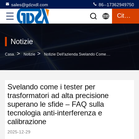
sales@gdzxdl.com
86--17362949750
Citazione
Notizie
>
>
Casa.
Notizie
Notizie Dell'azienda Svelando Come I Tester Per Trasformatori Ad Alta Precisione Superano Le Sfide – FAQ Sulla Tecnologia Anti-Interferenza E Calibrazione
Svelando come i tester per
trasformatori ad alta precisione
superano le sfide – FAQ sulla
tecnologia anti-interferenza e
calibrazione
2025-12-29