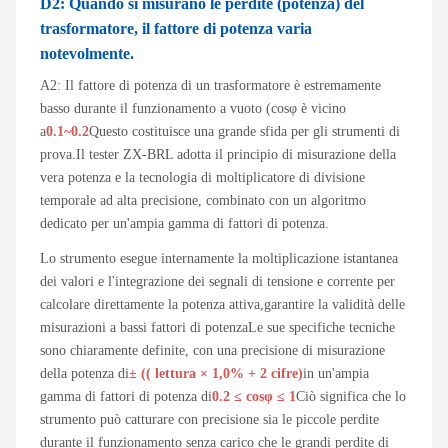
D2: Quando si misurano le perdite (potenza) del
trasformatore, il fattore di potenza varia
notevolmente.
A2: Il fattore di potenza di un trasformatore è estremamente
basso durante il funzionamento a vuoto (cosφ è vicino
a
0.1~0.2
Questo costituisce una grande sfida per gli strumenti di
prova.Il tester ZX-BRL adotta il principio di misurazione della
vera potenza e la tecnologia di moltiplicatore di divisione
temporale ad alta precisione, combinato con un algoritmo
dedicato per un'ampia gamma di fattori di potenza.
Lo strumento esegue internamente la moltiplicazione istantanea
dei valori e l'integrazione dei segnali di tensione e corrente per
calcolare direttamente la potenza attiva,garantire la validità delle
misurazioni a bassi fattori di potenzaLe sue specifiche tecniche
sono chiaramente definite, con una precisione di misurazione
della potenza di
± (( lettura × 1,0% + 2 cifre)
in un'ampia
gamma di fattori di potenza di
0.2 ≤ cosφ ≤ 1
Ciò significa che lo
strumento può catturare con precisione sia le piccole perdite
durante il funzionamento senza carico che le grandi perdite di