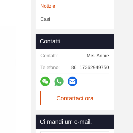
Notizie
Casi
Contatti
Contatti:
Mrs. Annie
Telefono:
86--17362949750
Contattaci ora
Ci mandi un' e-mail.