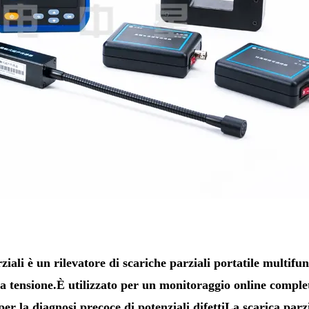
iali è un rilevatore di scariche parziali portatile multifu
ta tensione.È utilizzato per un monitoraggio online comple
er la diagnosi precoce di potenziali difettiLa scarica parz