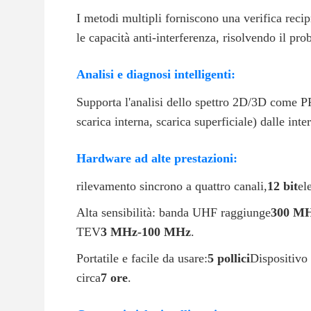
I metodi multipli forniscono una verifica reci
le capacità anti-interferenza, risolvendo il pr
Analisi e diagnosi intelligenti:
Supporta l'analisi dello spettro 2D/3D come P
scarica interna, scarica superficiale) dalle inte
Hardware ad alte prestazioni:
rilevamento sincrono a quattro canali,
12 bit
el
Alta sensibilità: banda UHF raggiunge
300 MH
TEV
3 MHz-100 MHz
.
Portatile e facile da usare:
5 pollici
Dispositivo
circa
7 ore
.