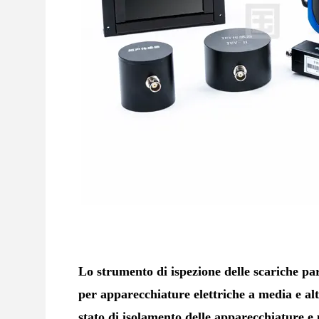
Lo strumento di ispezione delle scariche parz
per apparecchiature elettriche a media e al
stato di isolamento delle apparecchiature e p