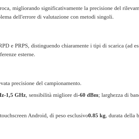
proca, migliorando significativamente la precisione del rileva
oblema dell'errore di valutazione con metodi singoli.
RPD e PRPS, distinguendo chiaramente i tipi di scarica (ad e
rferenze esterne.
evata precisione del campionamento.
z-1,5 GHz
, sensibilità migliore di
-60 dBm
; larghezza di ba
 touchscreen Android, di peso esclusivo
0.85 kg
, durata della b