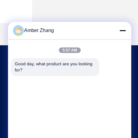
Amber Zhang
5:57 AM
CONTATTACI
Good day, what product are you looking 
for?
sales@gdzxdl.com
86--17362949750
Strada di No.1 Fenghuangyuan secondo,
distretto di Jiangxia, città di Wuhan, provincia di
Hubei, Cina