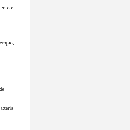
mento e
sempio,
nda
atteria