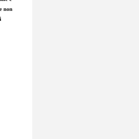
se non
i