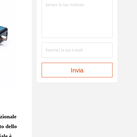
Invia
nzionale
to dello
iale è