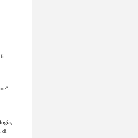
li
one".
logia,
a di