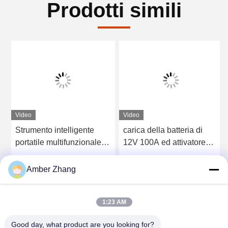
Prodotti simili
Video
Video
Strumento intelligente
carica della batteria di
portatile multifunzionale di
12V 100A ed attivatore
attivazione di
intelligenti di scarico
manutenzione
Ottieni il miglior prezzo
Ottieni il miglior prezzo
Amber Zhang
dell'attivatore della
batteria
1:23 AM
Good day, what product are you looking for?