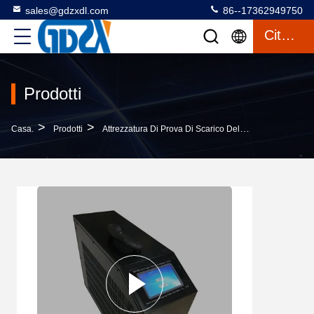
sales@gdzxdl.com
86--17362949750
Citazione
Prodotti
>
>
Casa.
Prodotti
Attrezzatura Di Prova Di Scarico Della Carica Della Batteria