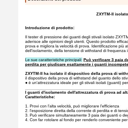
ZXYTM-II isolato 
Introduzione di prodotto:
Il tester di pressione dei guanti degli stivali isolato ZXYT
aderisce alle opinioni degli utenti. Questo prodotto effica
prova e migliora la velocità di prova. Identificazione più af
dell'isolamento, della tensione di withstand di frequenza indu
Le sue caratteristiche principali:
Può verificare 3 paia d
perdita per giudicare esattamente i guanti incompeten
ZXYTM-II ha isolato il dispositivo della prova di with
il dispositivo della prova di withstand del guanto dello s
● è un'attrezzatura ideale per gli stivali isolati (guanti) p
I guanti d'isolamento dell'attrezzatura di prova ad al
Caratteristiche:
1.
Provi con l'alta velocità, può migliorare l'efficienza
2. l'esposizione diretta della corrente di perdita e di tens
3. Può verificare simultaneamente 3 paia dei guanti o degli
4. Con far rotolare al fondo per renderlo conveniente pe