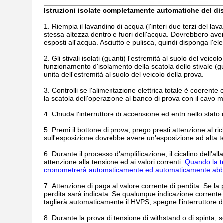
Istruzioni isolate completamente automatiche del disp
1.
Riempia il lavandino di acqua (l'interi due terzi del lava
stessa altezza dentro e fuori dell'acqua. Dovrebbero avere
esposti all'acqua. Asciutto e pulisca, quindi disponga l'elett
2.
Gli stivali isolati (guanti) l'estremità al suolo del veico
funzionamento d'isolamento della scatola dello stivale (gua
unita dell'estremità al suolo del veicolo della prova.
3.
Controlli se l'alimentazione elettrica totale è coerente
la scatola dell'operazione al banco di prova con il cavo mu
4.
Chiuda l'interruttore di accensione ed entri nello stato
5.
Premi il bottone di prova, prego presti attenzione al ri
sull'esposizione dovrebbe avere un'esposizione ad alta ten
6.
Durante il processo d'amplificazione, il cicalino dell'
attenzione alla tensione ed ai valori correnti.
Quando la te
cronometrerà automaticamente ed automaticamente abb
7.
Attenzione di paga al valore corrente di perdita. Se la pr
perdita sarà indicata. Se qualunque indicazione corrente
taglierà automaticamente il HVPS, spegne l'interruttore d
8.
Durante la prova di tensione di withstand o di spinta, se 