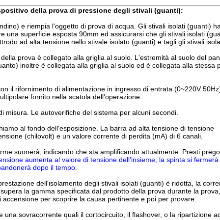
ositivo della prova di pressione degli stivali (guanti):
ndino) e riempia l'oggetto di prova di acqua. Gli stivali isolati (guanti) h
 una superficie esposta 90mm ed assicurarsi che gli stivali isolati (gua
rodo ad alta tensione nello stivale isolato (guanti) e tagli gli stivali isola
lo della prova è collegato alla griglia al suolo. L'estremità al suolo del pan
nto) inoltre è collegata alla griglia al suolo ed è collegata alla stessa 
 con il rifornimento di alimentazione in ingresso di entrata (0~220V 50Hz)
ltipolare fornito nella scatola dell'operazione.
 di misura. Le autoverifiche del sistema per alcuni secondi.
chiamo al fondo dell'esposizione. La barra ad alta tensione di tensione
sione (chilovolt) e un valore corrente di perdita (mA) di 6 canali.
allarme suonerà, indicando che sta amplificando attualmente. Presti preg
nsione aumenta al valore di tensione dell'insieme, la spinta si fermerà
andonerà dopo il tempo.
estazione dell'isolamento degli stivali isolati (guanti) è ridotta, la corre
 supera la gamma specificata dal prodotto della prova durante la prova,
i accensione per scoprire la causa pertinente e poi per provare.
una sovracorrente quali il cortocircuito, il flashover, o la ripartizione a