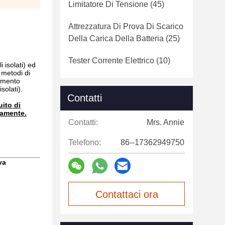
Limitatore Di Tensione
(45)
Attrezzatura Di Prova Di Scarico
Della Carica Della Batteria
(25)
Tester Corrente Elettrico
(10)
 isolati) ed
 metodi di
iamento
solati).
Contatti
uito di
ramente.
Contatti:
Mrs. Annie
Telefono:
86--17362949750
va
Contattaci ora