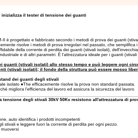
inizializza il tester di tensione dei guanti
M-II è progettato e fabbricato secondo i metodi di prova dei guanti (stivali
cemente risolve i metodi di prova irregolari nel passato, che semplifica i
fidabile della corrente di perdita dei guanti (stivali isolati), dell'invecch
striale e di altri parametri. È l'attrezzatura ideale per i guanti (stivali i
ei guanti (stivali isolati) allo stesso tempo e può leggere ogni circ
ti (stivali isolati); il fondo della struttura può essere mosso libe
stand dei guanti degli stivali
tivale isolato ●The efficacemente risolve la prova non standard passata.
erché migliora l'efficienza del lavoro ed assicura la sicurezza del lavoro
ta tensione degli stivali 30kV 50Kv resistono all'attrezzatura di pro
ione, auto identifica i prodotti incompetenti
 stivali e leggere fuori la corrente di perdita per ogni pezzo.
r muoversi