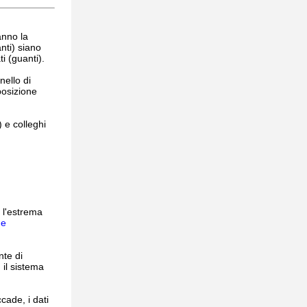
anno la
nti) siano
ti (guanti).
nello di
posizione
 e colleghi
o l'estrema
 e
nte di
 il sistema
ccade, i dati