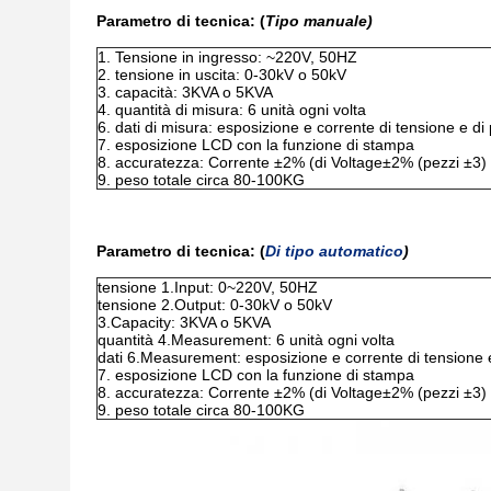
Parametro di tecnica: (
Tipo manuale)
1.
Tensione in ingresso: ~220V, 50HZ
2. tensione in uscita: 0-30kV o 50kV
3. capacità: 3KVA o 5KVA
4. quantità di misura: 6 unità ogni volta
6. dati di misura: esposizione e corrente di tensione e di
7. esposizione LCD con la funzione di stampa
8. accuratezza: Corrente ±2% (di Voltage±2% (pezzi ±3) 
9. peso totale circa 80-100KG
Parametro di tecnica: (
Di tipo automatico
)
tensione 1.Input: 0~220V, 50HZ
tensione 2.Output: 0-30kV o 50kV
3.Capacity: 3KVA o 5KVA
quantità 4.Measurement: 6 unità ogni volta
dati 6.Measurement: esposizione e corrente di tensione e
7. esposizione LCD con la funzione di stampa
8. accuratezza: Corrente ±2% (di Voltage±2% (pezzi ±3) 
9. peso totale circa 80-100KG