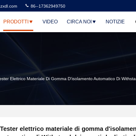
zxdl.com
86--17362949750
PRODOTTI
VIDEO
CIRCA NOI
NOTIZIE
ester Elettrico Materiale Di Gomma D'isolamento Automatico Di Withstand
Tester elettrico materiale di gomma d'isolame