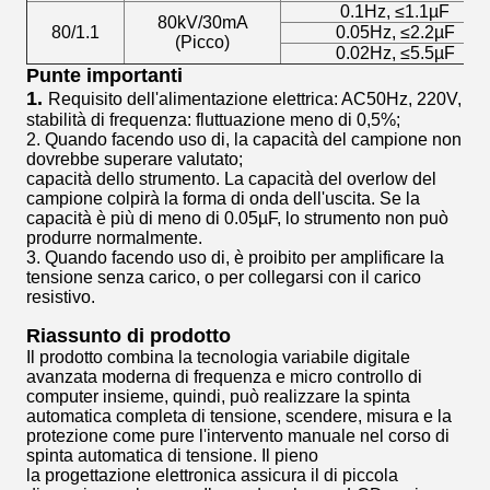
0.1Hz, ≤1.1µF
80kV/30mA
80/1.1
0.05Hz, ≤2.2µF
(Picco)
0.02Hz, ≤5.5µF
Punte importanti
1.
Requisito dell'alimentazione elettrica: AC50Hz, 220V,
stabilità di frequenza: fluttuazione meno di 0,5%;
2. Quando facendo uso di, la capacità del campione non
dovrebbe superare valutato;
capacità dello strumento. La capacità del overlow del
campione colpirà la forma di onda dell'uscita. Se la
capacità è più di meno di 0.05µF, lo strumento non può
produrre normalmente.
3. Quando facendo uso di, è proibito per amplificare la
tensione senza carico, o per collegarsi con il carico
resistivo.
Riassunto di prodotto
Il prodotto combina la tecnologia variabile digitale
avanzata moderna di frequenza e micro controllo di
computer insieme, quindi, può realizzare la spinta
automatica completa di tensione, scendere, misura e la
protezione come pure l'intervento manuale nel corso di
spinta automatica di tensione. Il pieno
la progettazione elettronica assicura il di piccola