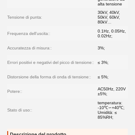
alta tensione
30kV, 40kV,
Tensione di punta:
50kV, 60kV,
80kV…
0.1Hz, 0.05Hz,
Frequenza dell'uscita::
0.02Hz;
Accuratezza di misura::
3%;
Errori positivi e negativi del picco di tensione::
≤ 3%;
Distorsione della forma di onda di tensione::
≤ 5%;
AC50Hz, 220V
Potere::
±5%;
temperatura:
-10℃∽+40℃;
Stato di uso::
Umidità: ≤
85%RH;
Descrizione del prodotto