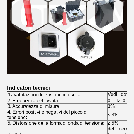
Indicatori tecnici
1.
Vedi i dettag
Valutazioni di tensione in uscita:
2. Frequenza dell'uscita:
0.1Hz, 0.05
3. Accuratezza di misura:
3%;
4. Errori positivi e negativi del picco di
≤ 3%;
tensione:
5. Distorsione della forma di onda di tensione:
≤ 5%;
dell'interno 