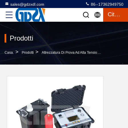
sales@gdzxdl.com
86--17362949750
Citazione
Prodotti
>
>
>
Casa.
Prodotti
Attrezzatura Di Prova Ad Alta Tensione
A Bassissim