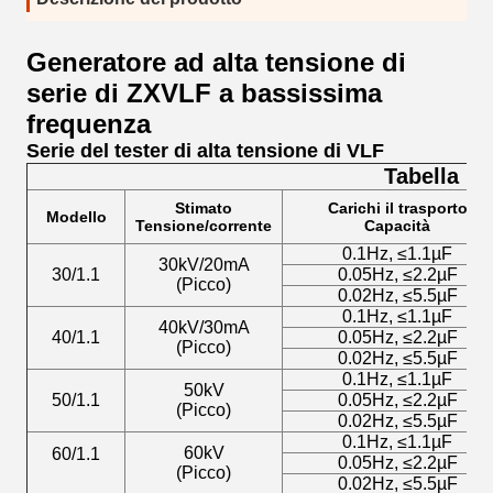
Generatore ad alta tensione di
serie di ZXVLF a bassissima
frequenza
Serie del tester di alta tensione di VLF
Tabella 1
Stimato
Carichi il trasporto
Modello
Tensione/corrente
Capacità
0.1Hz, ≤1.1µF
30kV/20mA
30/1.1
0.05Hz, ≤2.2µF
(Picco)
0.02Hz, ≤5.5µF
0.1Hz, ≤1.1µF
40kV/30mA
40/1.1
0.05Hz, ≤2.2µF
(Picco)
0.02Hz, ≤5.5µF
0.1Hz, ≤1.1µF
50kV
50/1.1
0.05Hz, ≤2.2µF
(Picco)
0.02Hz, ≤5.5µF
0.1Hz, ≤1.1µF
60kV
60/1.1
0.05Hz, ≤2.2µF
(Picco)
0.02Hz, ≤5.5µF