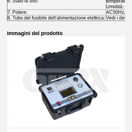
6. Stato di uso:
temperatur
Umidità: ≤ 
7. Potere:
AC50Hz, 22
8. Tubo del fusibile dell'alimentazione elettrica:
Vedi i dettag
Immagini del prodotto