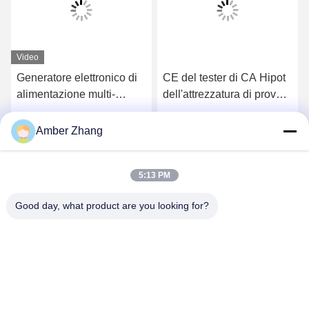
Video
Generatore elettronico di
CE del tester di CA Hipot
alimentazione multi-
dell'attrezzatura di prova
frequenza ZXBP-100
ad alta tensione di norme
dell'isolamento 5kV 10kV
Ottieni il miglior prezzo
Ottieni il miglior prezzo
Amber Zhang
compiacente
5:13 PM
Good day, what product are you looking for?
WUHAN GDZX POWER EQUIPMENT CO.,
LTD
sales@gdzxdl.com