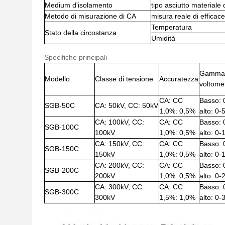
Medium d'isolamento
tipo asciutto materiale d
Metodo di misurazione di CA
misura reale di efficac
Temperatura
Stato della circostanza
Umidità
Specifiche principali
Gamma 
Modello
Classe di tensione
Accuratezza
voltome
CA: CC
Basso: 
SGB-50C
CA: 50kV, CC: 50kV
1,0%: 0,5%
alto: 0-
CA: 100kV, CC:
CA: CC
Basso: 
SGB-100C
100kV
1,0%: 0,5%
alto: 0
CA: 150kV, CC:
CA: CC
Basso: 
SGB-150C
150kV
1,0%: 0,5%
alto: 0
CA: 200kV, CC:
CA: CC
Basso: 
SGB-200C
200kV
1,0%: 0,5%
alto: 0
CA: 300kV, CC:
CA: CC
Basso: 
SGB-300C
300kV
1,5%: 1,0%
alto: 0