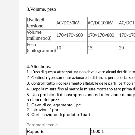
3.Volume, peso
Livello di
AC/DC50kV
AC/DC100kV
AC/DC1
tensione
Volume
170×170×600
170×170×800
170×17
millimetro
(
3)
Peso
10
15
20
(chilogrammo)
4.Attentions:
1.
L'uso di questa attrezzatura non deve avere alcuni detriti int
2.
Continui rigorosamente azionare la distanza, per accertarsi d
3.
Controlli tutto il collegamento affidabile delle parti, partico
4.
Dopo la misura fino al metro le misure mostrano zero prima di
5.
Uso proibito di di sovrapressione ed attenzione di paga
5.
elenco dei pezzi
1.
Cavo di collegamento 1pc
2.
Istruzioni 1part
3.
Certificazione di prodotto 1part
Parametri tecnici
Rapporto
1000:1