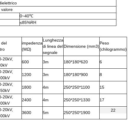
ielettrico
e valore
0~40℃
≤85%RH
Lunghezza
del
impedenza
Peso
di linea del
Dimensione (mm3)
tro
(MΩ)
(chilogrammo)
segnale
0-20kV,
600
3m
180*180*620
6
50kV
0-20kV,
1200
3m
180*180*900
8
-100kV
0-20kV,
1800
4m
250*250*1100
15
-150kV
0-20kV,
2400
4m
250*250*1330
17
-200kV
0-20kV,
22
3600
5m
250*250*1900
-300kV