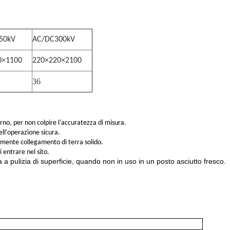
50kV
AC/DC300kV
0×1100
220×220×2100
36
orno, per non colpire l'accuratezza di misura.
ell'operazione sicura.
larmente collegamento di terra solido.
 entrare nel sito.
 a pulizia di superficie, quando non in uso in un posto asciutto fresco.