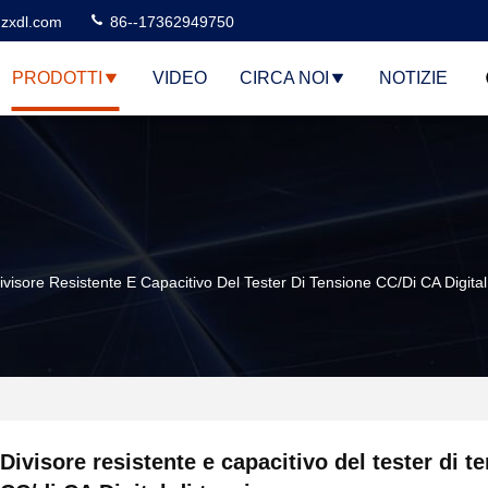
zxdl.com
86--17362949750
PRODOTTI
VIDEO
CIRCA NOI
NOTIZIE
ivisore Resistente E Capacitivo Del Tester Di Tensione CC/di CA Digita
Divisore resistente e capacitivo del tester di t