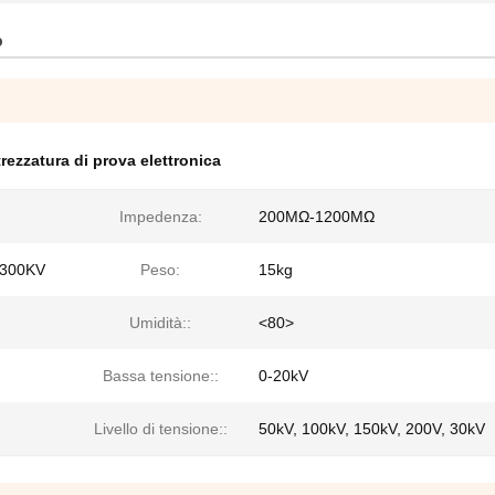
o
trezzatura di prova elettronica
Impedenza:
200MΩ-1200MΩ
 300KV
Peso:
15kg
Umidità::
<80>
Bassa tensione::
0-20kV
Livello di tensione::
50kV, 100kV, 150kV, 200V, 30kV