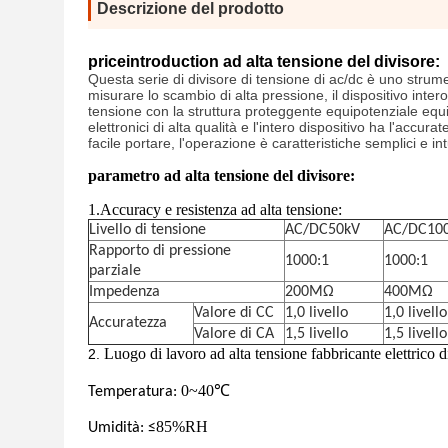
Descrizione del prodotto
priceintroduction ad alta tensione del divisore:
Questa serie di divisore di tensione di ac/dc è uno strum
misurare lo scambio di alta pressione, il dispositivo intero
tensione con la struttura proteggente equipotenziale equi
elettronici di alta qualità e l'intero dispositivo ha l'accu
facile portare, l'operazione è caratteristiche semplici e i
parametro ad alta tensione del divisore:
1.Accuracy e resistenza ad alta tensione:
Livello di tensione
AC/DC50kV
AC/DC10
Rapporto di pressione
1000:1
1000:1
parziale
Impedenza
200MΩ
400MΩ
Valore di CC
1,0 livello
1,0 livello
Accuratezza
Valore di CA
1,5 livello
1,5 livello
Luogo di lavoro
ad alta tensione fabbricante elettrico d
2.
0~40℃
Temperatura:
85%RH
Umidità: ≤