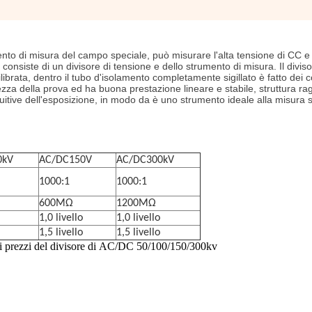
ento di misura del campo speciale, può misurare l'alta tensione di CC e
 consiste di un divisore di tensione e dello strumento di misura. Il diviso
librata, dentro il tubo d'isolamento completamente sigillato è fatto dei
ratezza della prova ed ha buona prestazione lineare e stabile, struttura ra
ntuitive dell'esposizione, in modo da è uno strumento ideale alla misura s
0kV
AC/DC150V
AC/DC300kV
1000:1
1000:1
600MΩ
1200MΩ
1,0 livello
1,0 livello
1,5 livello
1,5 livello
i prezzi del divisore
di
AC/DC 50/100/150/300kv