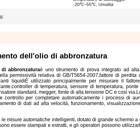
-20℃~55℃; Umidità
g;
mento dell'olio di abbronzatura
o di abbronzatura
è uno strumento di prova integrato ad alta
la permissività relativa di GB/T5654-2007,fattore di perdita d
anti liquidiÈ utilizzato principalmente per misurare il fattor
solante.controller di temperatura, sensore di temperatura, ponte
ensatore standard, megger, fonte di alta tensione DC e così via.
e controllo per completare automaticamente i processi di au
amento di dati ad alta velocità, funzionamento, visualizzazion
te le misure automatiche intelligenti, dotato di grande schermo a 
ssono essere stampati e estratti, e gli operatori possono utilizzar