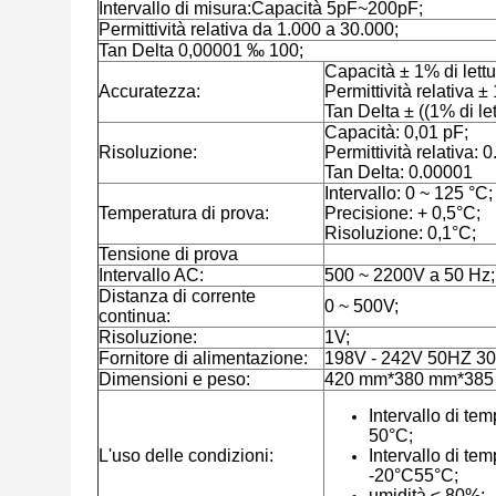
Intervallo di misura:Capacità 5pF~200pF;
Permittività relativa da 1.000 a 30.000;
Tan Delta 0,00001 ‰ 100;
Capacità ± 1% di lettu
Accuratezza:
Permittività relativa ±
Tan Delta ± ((1% di le
Capacità: 0,01 pF;
Risoluzione:
Permittività relativa: 0
Tan Delta: 0.00001
Intervallo: 0 ~ 125 °C;
Temperatura di prova:
Precisione: + 0,5°C;
Risoluzione: 0,1°C;
Tensione di prova
Intervallo AC:
500 ~ 2200V a 50 Hz;
Distanza di corrente
0 ~ 500V;
continua:
Risoluzione:
1V;
Fornitore di alimentazione:
198V - 242V 50HZ 3
Dimensioni e peso:
420 mm*380 mm*385 
Intervallo di te
50°C;
L'uso delle condizioni:
Intervallo di te
-20°C55°C;
umidità ≤ 80%;