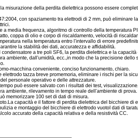
 la misurazione della perdita dielettrica possono essere complet
47:2004, con spaziamento tra elettrodi di 2 mm, può eliminare l
trici.
e a media frequenza, algoritmo di controllo della temperatura P
atto, coppa di olio e corpo di riscaldamento, velocità di riscald
mperatura nella temperatura entro l'intervallo di errore predefinit
tire la stabilità dei dati, accuratezza e affidabilità.
 condensatore a tre poli SF6, la perdita dielettrica e la capacità
a ambiente, dall'umidità, ecc.,in modo che la precisione dello 
zo.
 uomo-macchina conveniente, conciso funzionamento, chiaro.
one elettrodo tazza breve promemoria, eliminare i rischi per la sic
del personale operativo e delle attrezzature.
l tempo può essere salvato con i risultati dei test, visualizzazione
a ambiente, rilevamento in tempo reale dell'ambiente di prova.
uò memorizzare 100 set di dati di misura.
o.La capacità e il fattore di perdita dielettrica del bicchiere di 
ulizia e montaggio del bicchiere di elettrodo vuotoI dati di tarat
lcolo accurato della capacità relativa e della resistività CC.