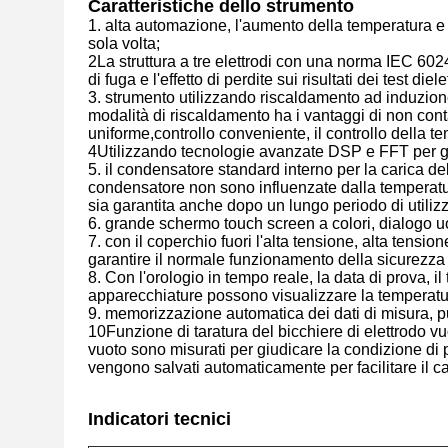
Caratteristiche dello strumento
1. alta automazione, l'aumento della temperatura e
sola volta;
2La struttura a tre elettrodi con una norma IEC 602
di fuga e l'effetto di perdite sui risultati dei test dielet
3. strumento utilizzando riscaldamento ad induzion
modalità di riscaldamento ha i vantaggi di non cont
uniforme,controllo conveniente, il controllo della te
4Utilizzando tecnologie avanzate DSP e FFT per garan
5. il condensatore standard interno per la carica del
condensatore non sono influenzate dalla temperatur
sia garantita anche dopo un lungo periodo di utiliz
6. grande schermo touch screen a colori, dialogo
7. con il coperchio fuori l'alta tensione, alta tensi
garantire il normale funzionamento della sicurezza 
8. Con l'orologio in tempo reale, la data di prova, i
apparecchiature possono visualizzare la temperatur
9. memorizzazione automatica dei dati di misura, p
10Funzione di taratura del bicchiere di elettrodo vuot
vuoto sono misurati per giudicare la condizione di p
vengono salvati automaticamente per facilitare il ca
Indicatori tecnici