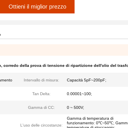
Ottieni il miglior prezzo
o
o
,
corredo della prova di tensione di ripartizione dell'olio del tras
lamento
Intervallo di misura:
Capacità 5pF~200pF;
Tan Delta:
0.00001~100;
Gamma di CC:
0 ~ 500V;
Gamma di temperatura di
funzionamento: 0℃~50℃; Gamma
L'uso delle circostanze:
temperature di stoccaggio: