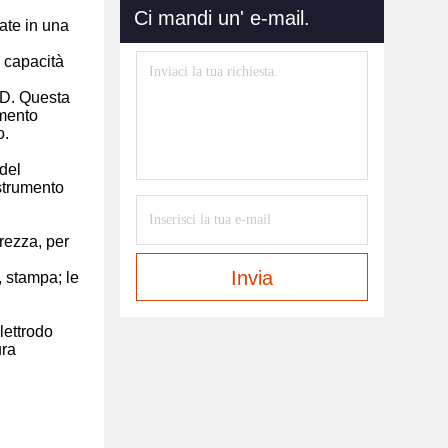
Ci mandi un' e-mail.
ate in una
a capacità
ID. Questa
amento
o.
 del
strumento
urezza, per
Invia
, stampa; le
elettrodo
ura