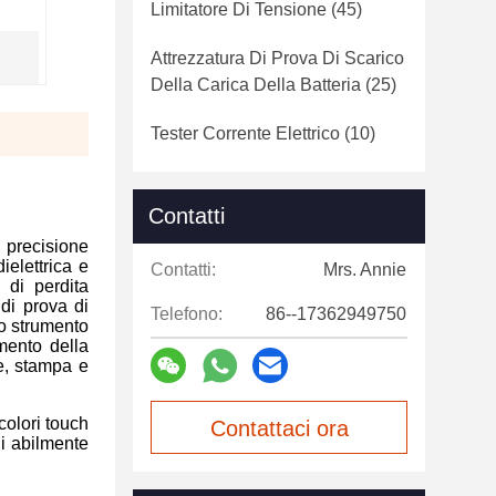
Limitatore Di Tensione
(45)
Attrezzatura Di Prova Di Scarico
Della Carica Della Batteria
(25)
Tester Corrente Elettrico
(10)
Contatti
 precisione
ielettrica e
Contatti:
Mrs. Annie
e di perdita
 di prova di
Telefono:
86--17362949750
Lo strumento
mento della
e, stampa e
colori touch
Contattaci ora
li abilmente