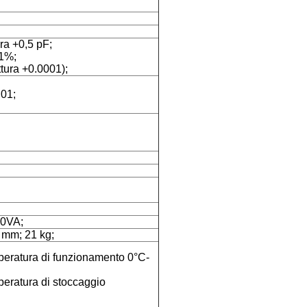
ra +0,5 pF;
 1%;
ttura +0.0001);
.01;
00VA;
mm; 21 kg;
mperatura di funzionamento 0°C-
mperatura di stoccaggio