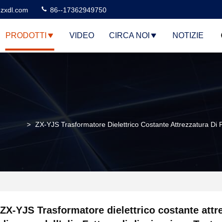
zxdl.com
86--17362949750
PRODOTTI
VIDEO
CIRCA NOI
NOTIZIE
>
ZX-YJS Trasformatore Dielettrico Costante Attrezzatura Di P
ZX-YJS Trasformatore dielettrico costante attr