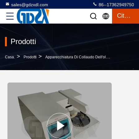
sales@gdzxdl.com
86--17362949750
Citazione
Prodotti
>
>
Casa.
Prodotti
Apparecchiatura Di Collaudo Dell'olio Del Trasformatore