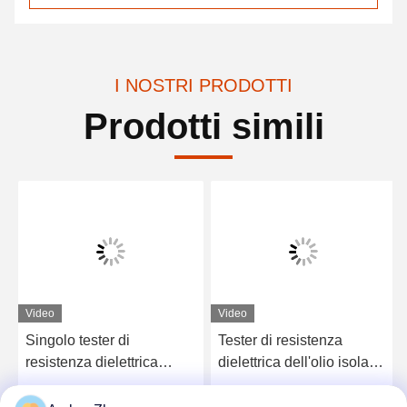
I NOSTRI PRODOTTI
Prodotti simili
Video
Video
Singolo tester di
Tester di resistenza
resistenza dielettrica
dielettrica dell'olio isolante
dell'olio isolante della
di rendimento elevato per
tazza di olio di alta
la prova in loco